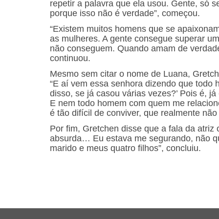
repetir a palavra que ela usou. Gente, só 
porque isso não é verdade”, começou.
“Existem muitos homens que se apaixonam 
as mulheres. A gente consegue superar um
não conseguem. Quando amam de verdade e
continuou.
Mesmo sem citar o nome de Luana, Gretchen
“E aí vem essa senhora dizendo que todo h
disso, se já casou várias vezes?’ Pois é, j
E nem todo homem com quem me relacionei
é tão difícil de conviver, que realmente n
Por fim, Gretchen disse que a fala da atriz 
absurda… Eu estava me segurando, não qu
marido e meus quatro filhos”, concluiu.