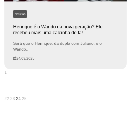
Notícias
Henrique é o Wando da nova geração? Ele
recebeu mais uma calcinha de fã!
Será que o Henrique, da dupla com Juliano, é o
Wando...
24/03/2025
1
…
22
23
24
25