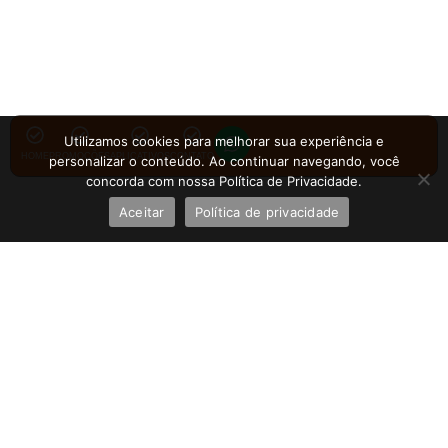
Utilizamos cookies para melhorar sua experiência e
HOME
PROMOÇÕES
APLICATIVOS
CONTATO
personalizar o conteúdo. Ao continuar navegando, você
concorda com nossa Política de Privacidade.
Aceitar
Política de privacidade