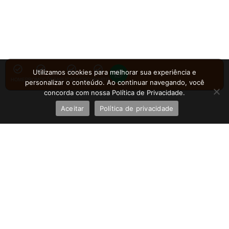
Utilizamos cookies para melhorar sua experiência e
HOME
PROMOÇÕES
APLICATIVOS
CONTATO
personalizar o conteúdo. Ao continuar navegando, você
concorda com nossa Política de Privacidade.
Aceitar
Política de privacidade