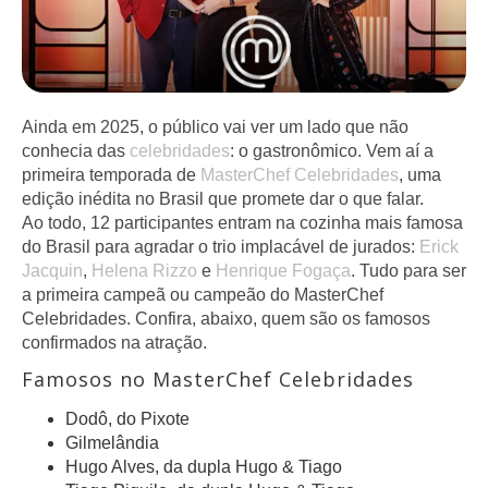
Ainda em 2025, o público vai ver um lado que não
conhecia das
celebridades
: o gastronômico. Vem aí a
primeira temporada de
MasterChef Celebridades
, uma
edição inédita no Brasil que promete dar o que falar.
Ao todo, 12 participantes entram na cozinha mais famosa
do Brasil para agradar o trio implacável de jurados:
Erick
Jacquin
,
Helena Rizzo
e
Henrique Fogaça
. Tudo para ser
a primeira campeã ou campeão do MasterChef
Celebridades. Confira, abaixo, quem são os famosos
confirmados na atração.
Famosos no MasterChef Celebridades
Dodô, do Pixote
Gilmelândia
Hugo Alves, da dupla Hugo & Tiago