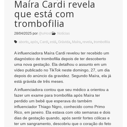
Maíra Cardi revela
que está com
trombofilia
28/04/2025
por
@uHost
Notícias
aborto
,
após
,
Cardi
,
está
,
Grávida
,
Maíra
,
revela
,
trombofilia
A influenciadora Maíra Cardi revelou ter recebido um
diagnóstico de trombofilia depois de ter descoberto
uma nova gestação. Ela detalhou o assunto em um
vídeo publicado no TikTok neste domingo, 27, um dia
depois do anúncio da gravidez. Segundo Maíra, ela já
está grávida de três meses.
A influenciadora contou que seu médico a orientou a
fazer um exame para trombofilia após Maíra ter
perdido um bebê que esperava do também
influenciador Thiago Nigro, conhecido como Primo
Rico, em janeiro. Ela estava com oito semanas e dois
dias de gestação quando, após sentir fortes cólicas e
ter um sangramento, descobriu que o coração do feto