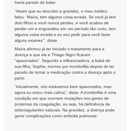
havia parado de bater.
“Assim que eu descobri a gravidez, o meu médico
falou: ‘Maíra, tem alguma coisa errada. Se você já tem
dois filhos e você nunca perdeu, e você acabou de
perder um e engravidou em um período tão curto, tem
alguma coisa errada e eu vou pedir para você fazer
alguns exames’”, disse.
Maíra afirmou já ter iniciado o tratamento para a
doença e que ela e Thiago Nigro ficaram
“apavorados”. Segundo a influenciadora, a babá de
sua filha, Sophia, morreu por trombofilia depois de ter
parado de tomar a medicação contra a doença após o
parto.
“Inicialmente, nós estávamos bem apavorados, mas
agora eu estou mais calma”, disse. A trombofilia é uma
condição em que ocorrem mutações nos genes de
proteínas da coagulação, ou seja, há deficiência de
anticoagulantes naturais. Na gravidez, a doença pode
gerar complicações como embolia pulmonar.