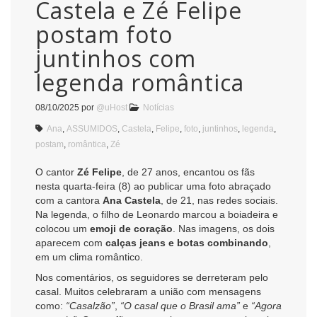
Castela e Zé Felipe
postam foto
juntinhos com
legenda romântica
08/10/2025
por
@uHost
Notícias
Ana
,
ASSUMIDOS
,
Castela
,
Felipe
,
foto
,
juntinhos
,
legenda
,
postam
,
romântica
,
Zé
O cantor
Zé Felipe
, de 27 anos, encantou os fãs
nesta quarta-feira (8) ao publicar uma foto abraçado
com a cantora
Ana Castela
, de 21, nas redes sociais.
Na legenda, o filho de Leonardo marcou a boiadeira e
colocou um
emoji de coração
. Nas imagens, os dois
aparecem com
calças jeans e botas combinando
,
em um clima romântico.
Nos comentários, os seguidores se derreteram pelo
casal. Muitos celebraram a união com mensagens
como:
“Casalzão”
,
“O casal que o Brasil ama”
e
“Agora