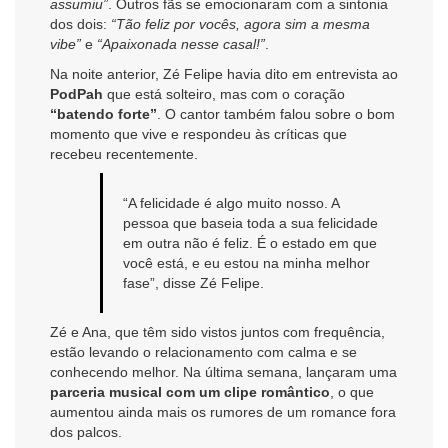
assumiu”
. Outros fãs se emocionaram com a sintonia
dos dois:
“Tão feliz por vocês, agora sim a mesma
vibe”
e
“Apaixonada nesse casal!”
.
Na noite anterior, Zé Felipe havia dito em entrevista ao
PodPah
que está solteiro, mas com o coração
“batendo forte”
. O cantor também falou sobre o bom
momento que vive e respondeu às críticas que
recebeu recentemente.
“A felicidade é algo muito nosso. A
pessoa que baseia toda a sua felicidade
em outra não é feliz. É o estado em que
você está, e eu estou na minha melhor
fase”, disse Zé Felipe.
Zé e Ana, que têm sido vistos juntos com frequência,
estão levando o relacionamento com calma e se
conhecendo melhor. Na última semana, lançaram uma
parceria musical com um clipe romântico
, o que
aumentou ainda mais os rumores de um romance fora
dos palcos.