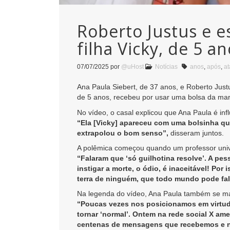
Roberto Justus e 
filha Vicky, de 5 a
07/07/2025
por
@uHost
Notícias
anos
,
após
,
a
Ana Paula Siebert, de 37 anos, e Roberto Justu
de 5 anos, recebeu por usar uma bolsa da mar
No vídeo, o casal explicou que Ana Paula é in
“Ela [Vicky] apareceu com uma bolsinha qu
extrapolou o bom senso”,
disseram juntos.
A polêmica começou quando um professor univers
“Falaram que ‘só guilhotina resolve’. A p
instigar a morte, o ódio, é inaceitável! Po
terra de ninguém, que todo mundo pode fal
Na legenda do vídeo, Ana Paula também se ma
“Poucas vezes nos posicionamos em virtude 
tornar ‘normal’. Ontem na rede social X 
centenas de mensagens que recebemos e nã