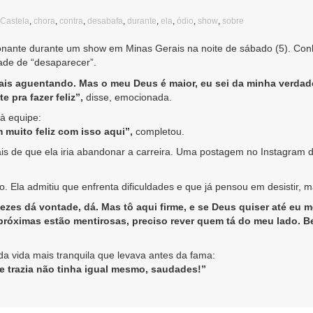
Castela
,
chora
,
contra
,
desabafa
,
durante
,
ela
,
ódio
,
show
,
sobre
nante durante um show em Minas Gerais na noite de sábado (5). Conh
ade de “desaparecer”.
is aguentando. Mas o meu Deus é maior, eu sei da minha verdade,
 pra fazer feliz”,
disse, emocionada.
à equipe:
 muito feliz com isso aqui”,
completou.
s de que ela iria abandonar a carreira. Uma postagem no Instagram di
o. Ela admitiu que enfrenta dificuldades e que já pensou em desistir, m
 vezes dá vontade, dá. Mas tô aqui firme, e se Deus quiser até eu m
próximas estão mentirosas, preciso rever quem tá do meu lado. B
 vida mais tranquila que levava antes da fama:
 trazia não tinha igual mesmo, saudades!”