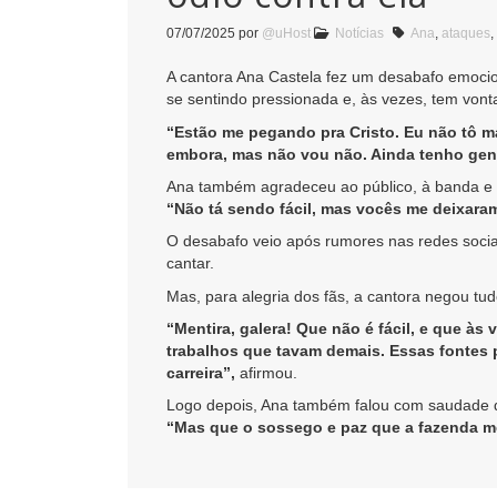
07/07/2025
por
@uHost
Notícias
Ana
,
ataques
,
A cantora Ana Castela fez um desabafo emocio
se sentindo pressionada e, às vezes, tem vont
“Estão me pegando pra Cristo. Eu não tô ma
embora, mas não vou não. Ainda tenho gente
Ana também agradeceu ao público, à banda e 
“Não tá sendo fácil, mas vocês me deixaram
O desabafo veio após rumores nas redes sociai
cantar.
Mas, para alegria dos fãs, a cantora negou tud
“Mentira, galera! Que não é fácil, e que às
trabalhos que tavam demais. Essas fontes 
carreira”,
afirmou.
Logo depois, Ana também falou com saudade da
“Mas que o sossego e paz que a fazenda me