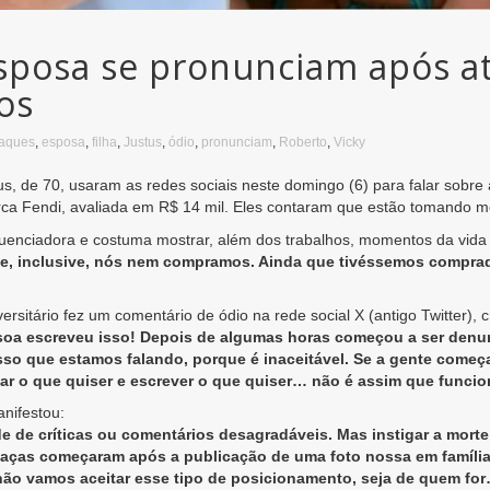
esposa se pronunciam após a
nos
taques
,
esposa
,
filha
,
Justus
,
ódio
,
pronunciam
,
Roberto
,
Vicky
s, de 70, usaram as redes sociais neste domingo (6) para falar sobre a
ca Fendi, avaliada em R$ 14 mil. Eles contaram que estão tomando me
fluenciadora e costuma mostrar, além dos trabalhos, momentos da vida 
e, inclusive, nós nem compramos. Ainda que tivéssemos comprad
itário fez um comentário de ódio na rede social X (antigo Twitter), cr
essoa escreveu isso! Depois de algumas horas começou a ser denu
r isso que estamos falando, porque é inaceitável. Se a gente começ
ar o que quiser e escrever o que quiser… não é assim que funcio
nifestou:
de críticas ou comentários desagradáveis. Mas instigar a morte 
ameaças começaram após a publicação de uma foto nossa em famíl
o vamos aceitar esse tipo de posicionamento, seja de quem fo