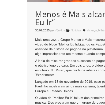
Menos é Mais alcan
Eu Ir”
30/07/2025
por
@uHost
Notícias
alcança
,
bilhã
Mais uma vez, o Grupo Menos é Mais mostrou 
vídeo do bloco “Melhor Eu Ir/Ligando os Fatos
assistido da história do pagode na plataforma
algo impressionante até mesmo quando compar
A ideia de misturar grandes sucessos do pagod
o público logo de cara. Em dois anos, o víde
escritório GH Music, que cuida de artistas co
‘Experimente’.
Lançado em 13 de novembro de 2019, esse pot-
Paulinho mostraram ainda mais carisma, talento
Europa e Estados Unidos.
O vídeo de “Melhor Eu Ir” foi um dos primeiros
música. Eles provaram que um grupo de pagode