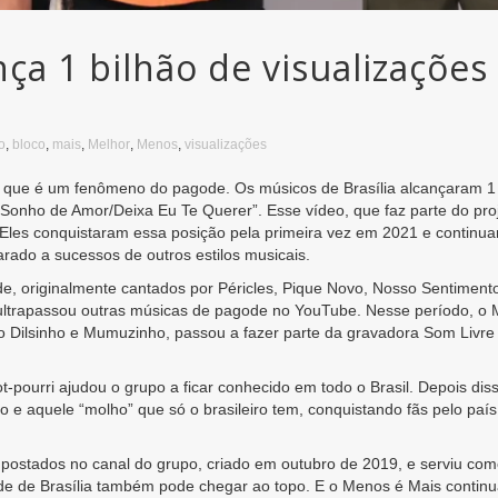
ça 1 bilhão de visualizaçõe
o
,
bloco
,
mais
,
Melhor
,
Menos
,
visualizações
que é um fenômeno do pagode. Os músicos de Brasília alcançaram 1 
/Sonho de Amor/Deixa Eu Te Querer”. Esse vídeo, que faz parte do pro
. Eles conquistaram essa posição pela primeira vez em 2021 e continu
ado a sucessos de outros estilos musicais.
e, originalmente cantados por Péricles, Pique Novo, Nosso Sentimento 
o ultrapassou outras músicas de pagode no YouTube. Nesse período, 
mo Dilsinho e Mumuzinho, passou a fazer parte da gravadora Som Livr
pourri ajudou o grupo a ficar conhecido em todo o Brasil. Depois di
 e aquele “molho” que só o brasileiro tem, conquistando fãs pelo país i
 postados no canal do grupo, criado em outubro de 2019, e serviu como
 de Brasília também pode chegar ao topo. E o Menos é Mais continua