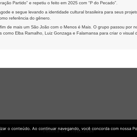
ração Partido” e repetiu o feito em 2025 com “P do Pecado”.
gode e segue levando a identidade cultural brasileira para seus proje
como referência do gênero.
o fim de mais um São João com o Menos é Mais. O grupo passou por no
as como Elba Ramalho, Luiz Gonzaga e Falamansa para criar o visual 
lizar o conteúdo. Ao continuar navegando, você concorda com nossa Polí
s
Política de Privacidade