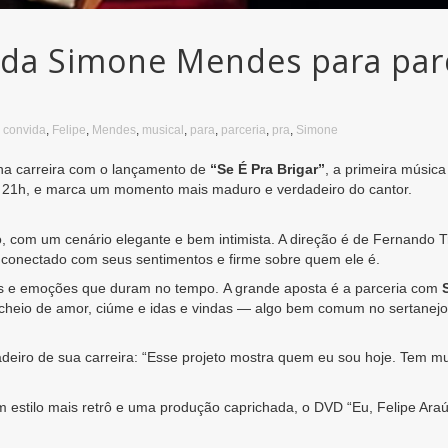
ida Simone Mendes para parc
,
convida
,
Felipe
,
Mendes
,
musical
,
para
,
parceria
,
pra
,
Simone
na carreira com o lançamento de
“Se É Pra Brigar”
, a primeira músic
s 21h, e marca um momento mais maduro e verdadeiro do cantor.
, com um cenário elegante e bem intimista. A direção é de Fernando T
 conectado com seus sentimentos e firme sobre quem ele é.
os e emoções que duram no tempo. A grande aposta é a parceria com
 cheio de amor, ciúme e idas e vindas — algo bem comum no sertanejo.
adeiro de sua carreira: “Esse projeto mostra quem eu sou hoje. Tem m
om estilo mais retrô e uma produção caprichada, o DVD “Eu, Felipe Ara