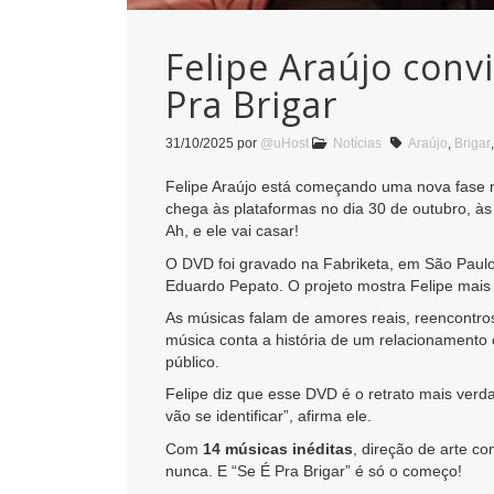
Felipe Araújo conv
Pra Brigar
31/10/2025
por
@uHost
Notícias
Araújo
,
Brigar
Felipe Araújo está começando uma nova fase 
chega às plataformas no dia 30 de outubro, à
Ah, e ele vai casar!
O DVD foi gravado na Fabriketa, em São Paulo
Eduardo Pepato. O projeto mostra Felipe mais
As músicas falam de amores reais, reencontr
música conta a história de um relacionamento
público.
Felipe diz que esse DVD é o retrato mais verd
vão se identificar”, afirma ele.
Com
14 músicas inéditas
, direção de arte c
nunca. E “Se É Pra Brigar” é só o começo!