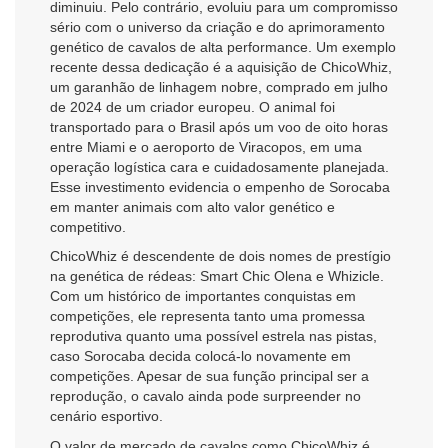
diminuiu. Pelo contrário, evoluiu para um compromisso
sério com o universo da criação e do aprimoramento
genético de cavalos de alta performance. Um exemplo
recente dessa dedicação é a aquisição de ChicoWhiz,
um garanhão de linhagem nobre, comprado em julho
de 2024 de um criador europeu. O animal foi
transportado para o Brasil após um voo de oito horas
entre Miami e o aeroporto de Viracopos, em uma
operação logística cara e cuidadosamente planejada.
Esse investimento evidencia o empenho de Sorocaba
em manter animais com alto valor genético e
competitivo.
ChicoWhiz é descendente de dois nomes de prestígio
na genética de rédeas: Smart Chic Olena e Whizicle.
Com um histórico de importantes conquistas em
competições, ele representa tanto uma promessa
reprodutiva quanto uma possível estrela nas pistas,
caso Sorocaba decida colocá-lo novamente em
competições. Apesar de sua função principal ser a
reprodução, o cavalo ainda pode surpreender no
cenário esportivo.
O valor de mercado de cavalos como ChicoWhiz é