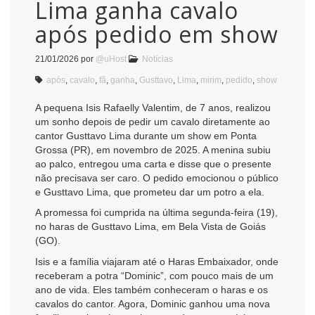
Lima ganha cavalo
após pedido em show
21/01/2026
por
@uHost
Notícias
após
,
cavalo
,
fã
,
ganha
,
Gusttavo
,
Lima
,
mirim
,
pedido
,
show
A pequena Isis Rafaelly Valentim, de 7 anos, realizou
um sonho depois de pedir um cavalo diretamente ao
cantor Gusttavo Lima durante um show em Ponta
Grossa (PR), em novembro de 2025. A menina subiu
ao palco, entregou uma carta e disse que o presente
não precisava ser caro. O pedido emocionou o público
e Gusttavo Lima, que prometeu dar um potro a ela.
A promessa foi cumprida na última segunda-feira (19),
no haras de Gusttavo Lima, em Bela Vista de Goiás
(GO).
Isis e a família viajaram até o Haras Embaixador, onde
receberam a potra “Dominic”, com pouco mais de um
ano de vida. Eles também conheceram o haras e os
cavalos do cantor. Agora, Dominic ganhou uma nova