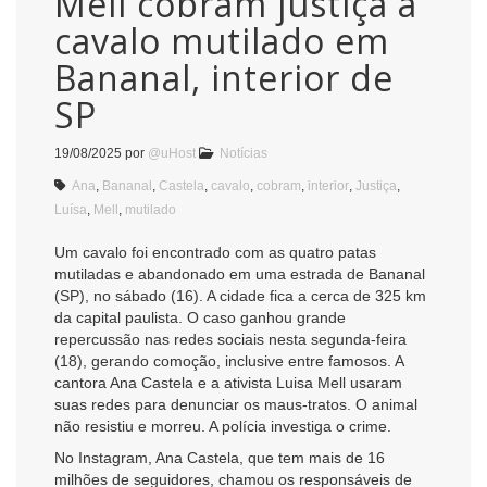
Mell cobram justiça a
cavalo mutilado em
Bananal, interior de
SP
19/08/2025
por
@uHost
Notícias
Ana
,
Bananal
,
Castela
,
cavalo
,
cobram
,
interior
,
Justiça
,
Luísa
,
Mell
,
mutilado
Um cavalo foi encontrado com as quatro patas
mutiladas e abandonado em uma estrada de Bananal
(SP), no sábado (16). A cidade fica a cerca de 325 km
da capital paulista. O caso ganhou grande
repercussão nas redes sociais nesta segunda-feira
(18), gerando comoção, inclusive entre famosos. A
cantora Ana Castela e a ativista Luisa Mell usaram
suas redes para denunciar os maus-tratos. O animal
não resistiu e morreu. A polícia investiga o crime.
No Instagram, Ana Castela, que tem mais de 16
milhões de seguidores, chamou os responsáveis de