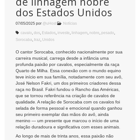
de linhagem nobre
dos Estados Unidos
07/05/2025
por
@uHost
Notícias
cavalo
,
dos
,
Estados
,
investe
,
linhagem
,
nobre
,
pesado
,
Sorocaba
,
traz
,
Unidos
O cantor Sorocaba, conhecido nacionalmente por sua
carreira musical, carrega desde a infância uma
profunda paixão por cavalos, especialmente da raça
Quarto de Milha. Essa conexão com o mundo equino
teve início em sua família, notadamente com seu avô,
José Nelson Fakri, um dos primeiros criadores dessa
raça no Brasil. Fakri fundou o Rancho das Américas,
que se tornou referência na criação de cavalos de
qualidade. A relação de Sorocaba com os cavalos foi
selada de forma pessoal e emocional quando ganhou
seu primeiro exemplar das mãos do avô, ainda
menino — um presente que marcou o início de uma
relação duradoura e significativa com esses animais.
Ao longo de mais de trinta anos, essa paixão não