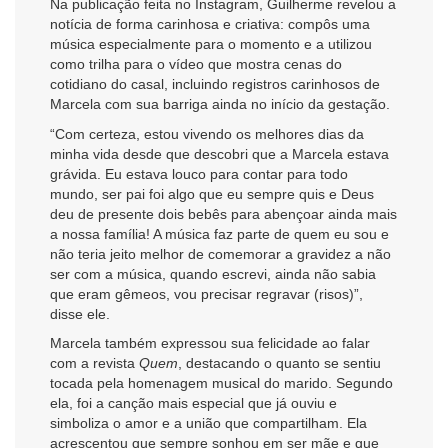
Na publicação feita no Instagram, Guilherme revelou a
notícia de forma carinhosa e criativa: compôs uma
música especialmente para o momento e a utilizou
como trilha para o vídeo que mostra cenas do
cotidiano do casal, incluindo registros carinhosos de
Marcela com sua barriga ainda no início da gestação.
“Com certeza, estou vivendo os melhores dias da
minha vida desde que descobri que a Marcela estava
grávida. Eu estava louco para contar para todo
mundo, ser pai foi algo que eu sempre quis e Deus
deu de presente dois bebês para abençoar ainda mais
a nossa família! A música faz parte de quem eu sou e
não teria jeito melhor de comemorar a gravidez a não
ser com a música, quando escrevi, ainda não sabia
que eram gêmeos, vou precisar regravar (risos)”,
disse ele.
Marcela também expressou sua felicidade ao falar
com a revista
Quem
, destacando o quanto se sentiu
tocada pela homenagem musical do marido. Segundo
ela, foi a canção mais especial que já ouviu e
simboliza o amor e a união que compartilham. Ela
acrescentou que sempre sonhou em ser mãe e que