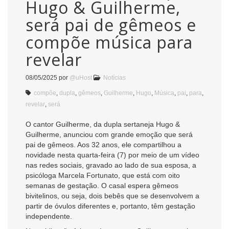
Hugo & Guilherme,
será pai de gêmeos e
compõe música para
revelar
08/05/2025
por
@uHost
Notícias
compõe
,
dupla
,
gêmeos
,
Guilherme
,
Hugo
,
Música
,
pai
,
para
,
revelar
,
será
O cantor Guilherme, da dupla sertaneja Hugo &
Guilherme, anunciou com grande emoção que será
pai de gêmeos. Aos 32 anos, ele compartilhou a
novidade nesta quarta-feira (7) por meio de um vídeo
nas redes sociais, gravado ao lado de sua esposa, a
psicóloga Marcela Fortunato, que está com oito
semanas de gestação. O casal espera gêmeos
bivitelinos, ou seja, dois bebês que se desenvolvem a
partir de óvulos diferentes e, portanto, têm gestação
independente.