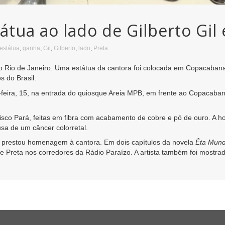
tátua ao lado de Gilberto G
estátua
,
ganha
,
Gil
,
Gilberto
,
lado
,
Preta
io de Janeiro. Uma estátua da cantora foi colocada em Copacabana, a
s do Brasil.
eira, 15, na entrada do quiosque Areia MPB, em frente ao Copacabana 
ncisco Pará, feitas em fibra com acabamento de cobre e pó de ouro. A
usa de um câncer colorretal.
 prestou homenagem à cantora. Em dois capítulos da novela
Êta Mund
 Preta nos corredores da Rádio Paraízo. A artista também foi mostra