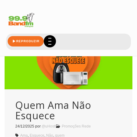
esquece
REPRODUZIR
Quem Ama Não
Esquece
24/12/2025
por
@uHost
Promoções Rede
Ama
,
Esquece
,
Não
,
quem