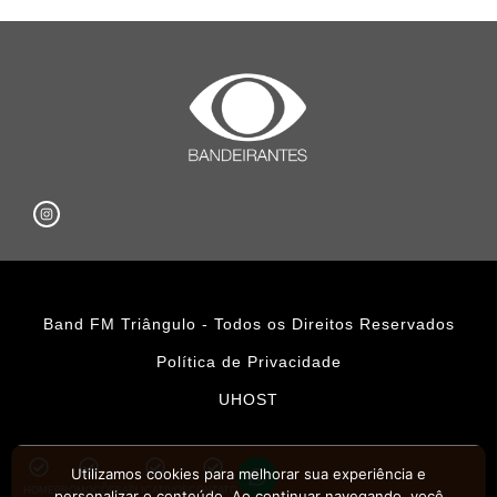
Band FM Triângulo - Todos os Direitos Reservados
Política de Privacidade
UHOST
Utilizamos cookies para melhorar sua experiência e
HOME
PROMOÇÕES
APLICATIVOS
CONTATO
personalizar o conteúdo. Ao continuar navegando, você