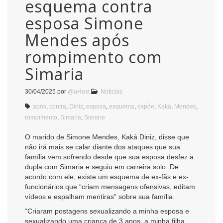
esquema contra
esposa Simone
Mendes após
rompimento com
Simaria
30/04/2025
por
@uHost
Notícias
após
,
contra
,
Diniz
,
esposa
,
esquema
,
expõe
,
Kaká
,
Mendes
,
rompimento
,
Simaria
,
Simone
O marido de Simone Mendes, Kaká Diniz, disse que
não irá mais se calar diante dos ataques que sua
família vem sofrendo desde que sua esposa desfez a
dupla com Simaria e seguiu em carreira solo. De
acordo com ele, existe um esquema de ex-fãs e ex-
funcionários que “criam mensagens ofensivas, editam
vídeos e espalham mentiras” sobre sua família.
“Criaram postagens sexualizando a minha esposa e
sexualizando uma criança de 3 anos, a minha filha,