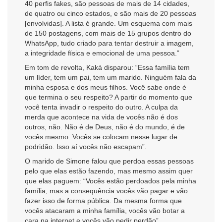
40 perfis fakes, são pessoas de mais de 14 cidades,
de quatro ou cinco estados, e são mais de 20 pessoas
[envolvidas]. A lista é grande. Um esquema com mais
de 150 postagens, com mais de 15 grupos dentro do
WhatsApp, tudo criado para tentar destruir a imagem,
a integridade física e emocional de uma pessoa.”
Em tom de revolta, Kaká disparou: “Essa família tem
um líder, tem um pai, tem um marido. Ninguém fala da
minha esposa e dos meus filhos. Você sabe onde é
que termina o seu respeito? A partir do momento que
você tenta invadir o respeito do outro. A culpa da
merda que acontece na vida de vocês não é dos
outros, não. Não é de Deus, não é do mundo, é de
vocês mesmo. Vocês se colocam nesse lugar de
podridão. Isso aí vocês não escapam”.
O marido de Simone falou que perdoa essas pessoas
pelo que elas estão fazendo, mas mesmo assim quer
que elas paguem: “Vocês estão perdoados pela minha
família, mas a consequência vocês vão pagar e vão
fazer isso de forma pública. Da mesma forma que
vocês atacaram a minha família, vocês vão botar a
cara na internet e vocês vão pedir perdão”.