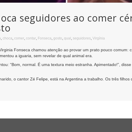
hoca seguidores ao comer cé
sto
a
,
choca
,
comer
,
contar
,
Fonseca
,
gosto
,
qual
,
seguidores
,
Virgínia
a Virginia Fonseca chamou atenção ao provar um prato pouco comum: c
entou a iguaria, sem revelar de qual animal era.
tou: “Bom, normal. É uma textura meio estranha. Apimentado!”, disse 
arido, o cantor Zé Felipe, está na Argentina a trabalho. Os três filho