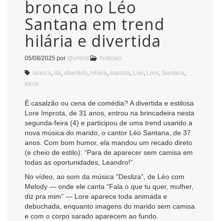
bronca no Léo
Santana em trend
hilária e divertida
05/08/2025
por
@uHost
Notícias
bronca
,
dá
,
divertida
,
hilária
,
Improta
,
Léo
,
Lore
,
Santana
,
trend
É casalzão ou cena de comédia? A divertida e estilosa
Lore Improta, de 31 anos, entrou na brincadeira nesta
segunda-feira (4) e participou de uma trend usando a
nova música do marido, o cantor Léo Santana, de 37
anos. Com bom humor, ela mandou um recado direto
(e cheio de estilo): “Para de aparecer sem camisa em
todas as oportunidades, Leandro!”.
No vídeo, ao som da música “Desliza”, de Léo com
Melody — onde ele canta “Fala o que tu quer, mulher,
diz pra mim” — Lore aparece toda animada e
debochada, enquanto imagens do marido sem camisa
e com o corpo sarado aparecem ao fundo.