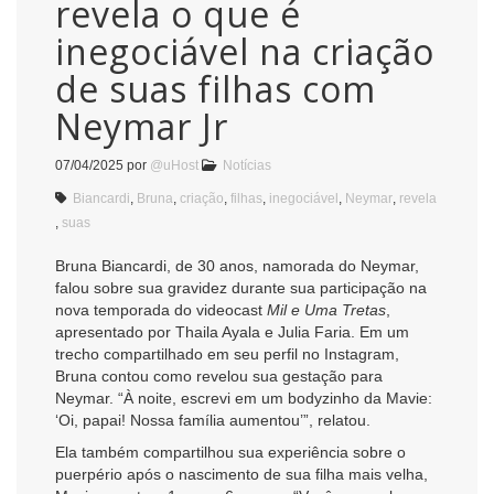
revela o que é
inegociável na criação
de suas filhas com
Neymar Jr
07/04/2025
por
@uHost
Notícias
Biancardi
,
Bruna
,
criação
,
filhas
,
inegociável
,
Neymar
,
revela
,
suas
Bruna Biancardi, de 30 anos, namorada do Neymar,
falou sobre sua gravidez durante sua participação na
nova temporada do videocast
Mil e Uma Tretas
,
apresentado por Thaila Ayala e Julia Faria. Em um
trecho compartilhado em seu perfil no Instagram,
Bruna contou como revelou sua gestação para
Neymar. “À noite, escrevi em um bodyzinho da Mavie:
‘Oi, papai! Nossa família aumentou’”, relatou.
Ela também compartilhou sua experiência sobre o
puerpério após o nascimento de sua filha mais velha,