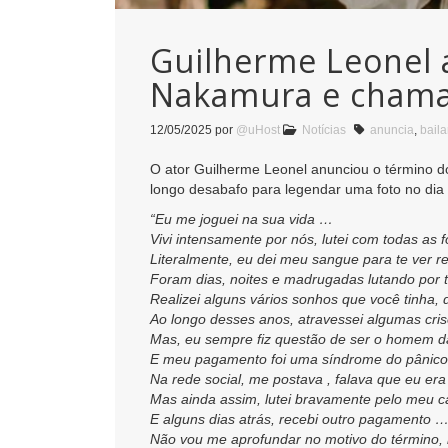
Guilherme Leonel 
Nakamura e chama 
12/05/2025
por
@uHost
Notícias
anuncia
,
baila
O ator Guilherme Leonel anunciou o término d
longo desabafo para legendar uma foto no dia
“Eu me joguei na sua vida …
Vivi intensamente por nós, lutei com todas as f
Literalmente, eu dei meu sangue para te ver r
Foram dias, noites e madrugadas lutando por 
Realizei alguns vários sonhos que você tinha, 
Ao longo desses anos, atravessei algumas cris
Mas, eu sempre fiz questão de ser o homem d
E meu pagamento foi uma síndrome do pânico,
Na rede social, me postava , falava que eu e
Mas ainda assim, lutei bravamente pelo meu c
E alguns dias atrás, recebi outro pagamento … 
Não vou me aprofundar no motivo do término,