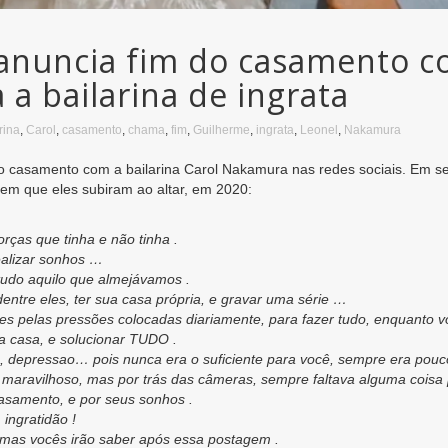
anuncia fim do casamento c
a bailarina de ingrata
rina
,
Carol
,
casamento
,
chama
,
fim
,
Guilherme
,
ingrata
,
Leonel
,
Nakamura
o casamento com a bailarina Carol Nakamura nas redes sociais. Em seu
 em que eles subiram ao altar, em 2020:
orças que tinha e não tinha .
ealizar sonhos …
tudo aquilo que almejávamos .
dentre eles, ter sua casa própria, e gravar uma série …
es pelas pressões colocadas diariamente, para fazer tudo, enquanto 
a casa, e solucionar TUDO .
 depressao… pois nunca era o suficiente para você, sempre era pouc
ra maravilhoso, mas por trás das câmeras, sempre faltava alguma cois
asamento, e por seus sonhos .
ingratidão !
 mas vocês irão saber após essa postagem .