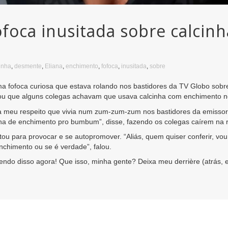
foca inusitada sobre calcin
inha
,
desmente
,
Eliana
,
enchimento
,
fofoca
,
inusitada
,
sobre
a fofoca curiosa que estava rolando nos bastidores da TV Globo sobre
revelou que alguns colegas achavam que usava calcinha com enchimento
a meu respeito que vivia num zum-zum-zum nos bastidores da emissor
a de enchimento pro bumbum”, disse, fazendo os colegas caírem na r
itou para provocar e se autopromover. “Aliás, quem quiser conferir, vo
enchimento ou se é verdade”, falou.
endo disso agora! Que isso, minha gente? Deixa meu derrière (atrás, 