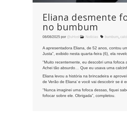
Eliana desmente fo
no bumbum
08/08/2025
por
@uHost
Notícias
bumbum
,
calc
A apresentadora Eliana, de 52 anos, contou um
Justa”, exibido nesta quarta-feira (6), ela 
“Muito recentemente, eu descobri uma fofoca 
Achei tão absurdo… Que eu usava uma calcinh
Eliana levou a história na brincadeira e aprove
de Verão de Eliana’ e você vai descobrir se é 
“Nunca imaginei uma fofoca dessas, fiquei sab
fofocar sobre ele. Obrigada”, completou.