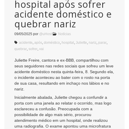
hospital após sofrer
acidente doméstico e
quebrar nariz
09/05/2025
por
@uHost
Notícias
acidente
,
após
,
doméstico
,
hospital
,
Juliette
,
nariz
,
parar
,
quebrar
,
sofrer
,
vai
Juliette Freire, cantora e ex-BBB, compartilhou com
seus seguidores nas redes sociais que sofreu um leve
acidente doméstico nesta quinta-feira, 8. Segundo ela,
o incidente aconteceu ao bater com o rosto na porta
de sua casa, resultando em inchaço nos lábios e no
nariz.
Inicialmente abalada, Juliette chegou a confundir a
porta com uma janela ao relatar o ocorrido, mas logo
esclareceu a confusão. Preocupada com a
possibilidade de algo mais sério, procurou
atendimento médico em um hospital, onde realizou
uma radiografia. O exame apontou uma microfratura