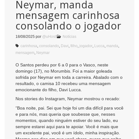
Neymar, manda
mensagem carinhosa
consolando o jogador
18/08/2025
por
@uHost
Notícias
carinhosa
,
consolando
,
Davi
,
filho
,
jogador
,
Lucca
,
manda
,
mensagem
,
Neymar
O Santos perdeu por 6 a 0 para o Vasco, neste
domingo (17), no Morumbis. Foi a maior goleada
sofrida por Neymar em toda a carreira. Abalado com o
resultado, o camisa 10 recebeu uma mensagem
emocionante do filho, Davi Lucca.
Nos stories do Instagram, Neymar mostrou o recado:
“Boa noite, pai. Sei que hoje foi um dia difícil para você
e para nós, mas queria que soubesse que, nesses
momentos, quando ninguém estiver do seu lado, eu
sempre estarei aqui para te apoiar. Você é mais que
um excelente pai, você é um ídolo, minha inspiração.
Mesmo nos dias em que você chora, quero que saiba