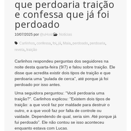
que perdoaria traição
e confessa que já foi
perdoado
10/07/2025
por
@uHost
Notícias
Carlinhos
,
confessa
,
foi
,
já
,
Maia
,
perdoado
,
perdoaria
,
revela
,
traição
Carlinhos respondeu perguntas dos seguidores na
noite desta quarta-feira (9/7) e falou sobre traição. Ele
disse que acredita existir dois tipos de traição e que
perdoaria uma “pulada de cerca”, até porque já foi
perdoado por isso antes.
Uma seguidora perguntou: “Você perdoaria uma
traição?”. Carlinhos explicou: “Existem dois tipos de
traição: a que você faz por maldade para destruir o
outro, e a que você faz por falta de controle ou
vaidade. Dependendo de qual, seria sim. Até porque já
fui perdoado”. Ele não contou se isso aconteceu
enquanto estava com Lucas.