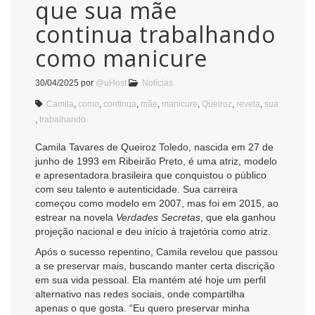
que sua mãe
continua trabalhando
como manicure
30/04/2025
por
@uHost
Notícias
Camila
,
como
,
continua
,
mãe
,
manicure
,
Queiroz
,
revela
,
sua
,
trabalhando
Camila Tavares de Queiroz Toledo, nascida em 27 de
junho de 1993 em Ribeirão Preto, é uma atriz, modelo
e apresentadora brasileira que conquistou o público
com seu talento e autenticidade. Sua carreira
começou como modelo em 2007, mas foi em 2015, ao
estrear na novela
Verdades Secretas
, que ela ganhou
projeção nacional e deu início à trajetória como atriz.
Após o sucesso repentino, Camila revelou que passou
a se preservar mais, buscando manter certa discrição
em sua vida pessoal. Ela mantém até hoje um perfil
alternativo nas redes sociais, onde compartilha
apenas o que gosta. “Eu quero preservar minha