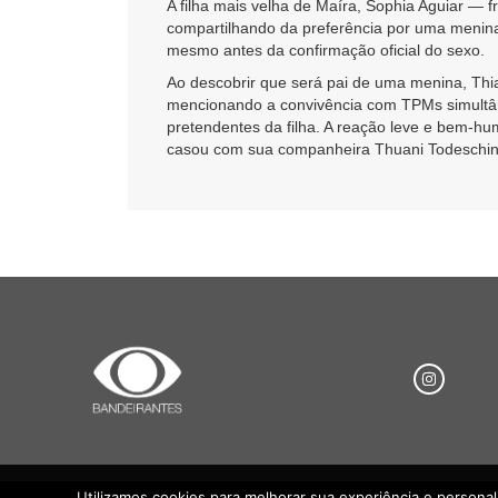
A filha mais velha de Maíra, Sophia Aguiar —
compartilhando da preferência por uma menin
mesmo antes da confirmação oficial do sexo.
Ao descobrir que será pai de uma menina, Th
mencionando a convivência com TPMs simultâne
pretendentes da filha. A reação leve e bem-h
casou com sua companheira Thuani Todeschini,
Utilizamos cookies para melhorar sua experiência e persona