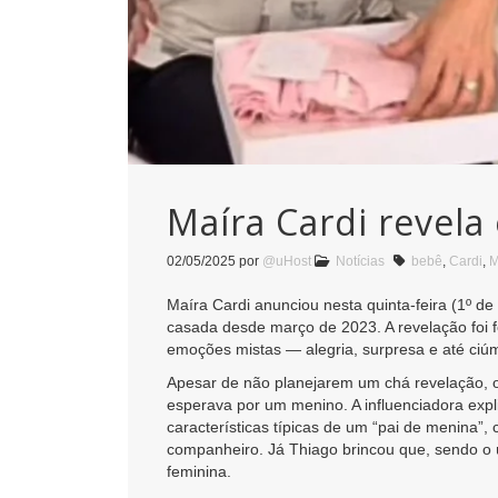
Maíra Cardi revela
02/05/2025
por
@uHost
Notícias
bebê
,
Cardi
,
M
Maíra Cardi anunciou nesta quinta-feira (1º 
casada desde março de 2023. A revelação foi f
emoções mistas — alegria, surpresa e até ciú
Apesar de não planejarem um chá revelação, o
esperava por um menino. A influenciadora exp
características típicas de um “pai de menina”,
companheiro. Já Thiago brincou que, sendo o 
feminina.