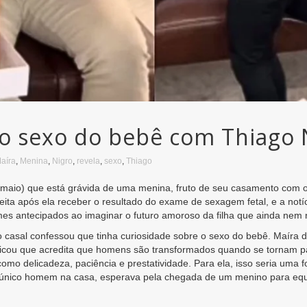
 o sexo do bebê com Thiago 
aíra
,
Menina
,
Nigro
,
revela
,
sexo
,
Thiago
de maio) que está grávida de uma menina, fruto de seu casamento com
eita após ela receber o resultado do exame de sexagem fetal, e a not
mes antecipados ao imaginar o futuro amoroso da filha que ainda nem
 casal confessou que tinha curiosidade sobre o sexo do bebê. Maíra
licou que acredita que homens são transformados quando se tornam p
 como delicadeza, paciência e prestatividade. Para ela, isso seria uma 
único homem na casa, esperava pela chegada de um menino para equilib