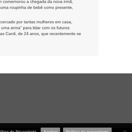
mbém comemorou a chegada da nova irmã,
r uma roupinha de bebê como presente,
cercado por tantas mulheres em casa,
 uma arma” para lidar com os futuros
cas Cardi, de 24 anos, que recentemente se
tica de Privacidade.
Aceitar
Política de privacidade