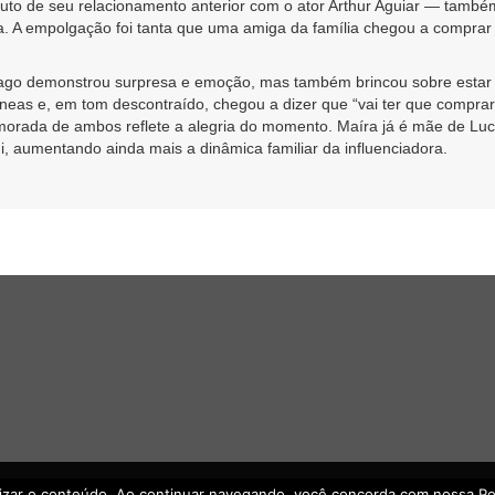
 fruto de seu relacionamento anterior com o ator Arthur Aguiar — ta
a. A empolgação foi tanta que uma amiga da família chegou a compra
iago demonstrou surpresa e emoção, mas também brincou sobre estar 
as e, em tom descontraído, chegou a dizer que “vai ter que comprar
umorada de ambos reflete a alegria do momento. Maíra já é mãe de Lu
 aumentando ainda mais a dinâmica familiar da influenciadora.
lizar o conteúdo. Ao continuar navegando, você concorda com nossa Polí