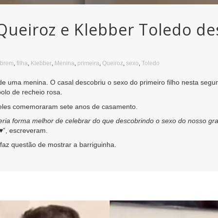
Queiroz e Klebber Toledo d
obrem
,
filha
,
Klebber
,
Menina
,
primeira
,
Queiroz
,
sexo
,
Toledo
de uma menina. O casal descobriu o sexo do primeiro filho nesta segu
bolo de recheio rosa.
eles comemoraram sete anos de casamento.
eria forma melhor de celebrar do que descobrindo o sexo do nosso 
️
”, escreveram.
faz questão de mostrar a barriguinha.