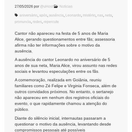
27/05/2026
por
@uHost
Notícias
aniversário
,
após
,
ausência
,
Leonardo
,
mistério
,
nas
,
neta
,
pronuncia
,
redes
,
repercute
Cantor não apareceu na festa de 5 anos de Maria
Alice, gerando questionamentos entre fãs; assessoria
afirma não ter informações sobre o motivo da
ausência.
A ausência do cantor
Leonardo
no aniversário de 5
anos de sua neta, Maria Alice, virou assunto nas redes
sociais e levantou especulações entre os fãs.
A comemoração, realizada em Goiânia, reuniu
familiares como
Zé Felipe
e
Virginia Fonseca
, além de
outros convidados próximos. No entanto, o sertanejo
não apareceu em nenhum dos registros oficiais do
evento, o que rapidamente chamou a atenção do
público.
Diante do silêncio inicial, internautas passaram a
questionar o motivo da ausência, levantando desde
compromissos pessoais até possíveis