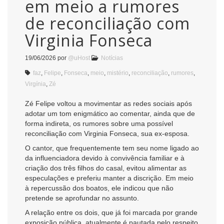
em meio a rumores
de reconciliação com
Virginia Fonseca
19/06/2026
por
@uHost
Notícias
faz
,
Felipe
,
Fonseca
,
meio
,
mistério
,
reconciliação
,
rumores
,
Virgínia
,
Zé
Zé Felipe voltou a movimentar as redes sociais após
adotar um tom enigmático ao comentar, ainda que de
forma indireta, os rumores sobre uma possível
reconciliação com Virginia Fonseca, sua ex-esposa.
O cantor, que frequentemente tem seu nome ligado ao
da influenciadora devido à convivência familiar e à
criação dos três filhos do casal, evitou alimentar as
especulações e preferiu manter a discrição. Em meio
à repercussão dos boatos, ele indicou que não
pretende se aprofundar no assunto.
A relação entre os dois, que já foi marcada por grande
exposição pública, atualmente é pautada pelo respeito