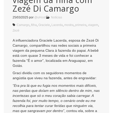
Zezé Di Camargo
25/03/2025
por
@uHost
Notícias
Camargo
,
filha
,
Graciele
,
Lacerda
,
mostra
,
primeira
,
viagem
,
Zezé
A influenciadora Graciele Lacerda, esposa de Zezé Di
Camargo, compartilhou nas redes sociais a primeira
viagem da pequena Clara à fazenda do papai. A bebê
está com quase 3 meses de vida e foi conhecer a
fazenda “É o amor”, localizada em Araguapaz, em
Goiás.
Graci dividiu com os seguidores momentos de
angústia que viveu na fazenda, antes de engravidar:
“Era pra lá que eu fugia nos momentos mais difíceis,
nas perdas que doíam em silêncio dentro de mim, nas
incertezas que só o meu coração sabia carregar. A
fazenda foi, por muito tempo, o cenário onde eu me
recolhia para tentar curar feridas que ninguém via,
mas que sangravam por dentro”
, contou ela, sobre a