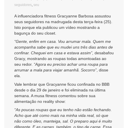
seguidores
,
seu
A influenciadora fitness Gracyanne Barbosa assustou
seus seguidores na madrugada desta terça-feira (25).
Isto porque ela publicou um vídeo mostrando a
bagunça do seu closet.
“Gente, enfim em casa. Vou arrumar mala. Quem me
acompanha sabe que eu mudei uns três dias antes de
confinar. Cheguei em casa e estava assim”,
desabafou
Gracy, mostrando as roupas todas amontoadas ao
seu redor.
“Agora eu preciso achar uma roupa para
arrumar a mala para viajar amanhã. Socorro”
, disse
ela.
Vale lembrar que Gracyanne ficou confinada no BBB
desde o dia 29 de janeiro e foi eliminada na última
semana. A musa fitness comentou sobre sua
alimentação no reality show:
“As poucas roupas que eu tenho não estão fechando.
Acho que até como mais na minha vida real, só que
não como óleo, manteiga, sal. O preparo aqui é muito
diferente. E as carnes, também, o tipo de carne. Essa