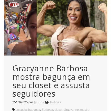
Gracyanne Barbosa
mostra bagunça em
seu closet e assusta
seguidores
25/03/2025
por
@uHost
Notícias
assusta
,
bagunça
,
Barbosa
,
closet
,
Gracyanne
,
mostra
,