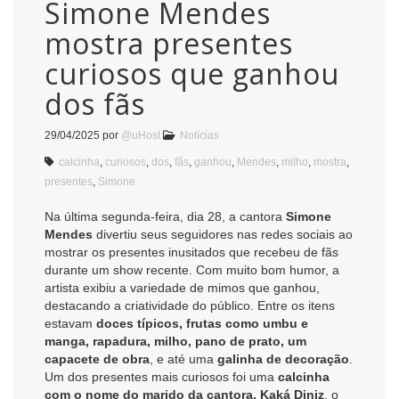
Simone Mendes
mostra presentes
curiosos que ganhou
dos fãs
29/04/2025
por
@uHost
Notícias
calcinha
,
curiosos
,
dos
,
fãs
,
ganhou
,
Mendes
,
milho
,
mostra
,
presentes
,
Simone
Na última segunda-feira, dia 28, a cantora
Simone
Mendes
divertiu seus seguidores nas redes sociais ao
mostrar os presentes inusitados que recebeu de fãs
durante um show recente. Com muito bom humor, a
artista exibiu a variedade de mimos que ganhou,
destacando a criatividade do público. Entre os itens
estavam
doces típicos, frutas como umbu e
manga, rapadura, milho, pano de prato, um
capacete de obra
, e até uma
galinha de decoração
.
Um dos presentes mais curiosos foi uma
calcinha
com o nome do marido da cantora, Kaká Diniz
, o