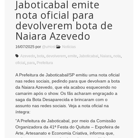
Jaboticabal emite
nota oficial para
devolverem bota de
Naiara Azevedo
16/07/2025
por
@uHost
Notícias
Azevedo
,
bota
,
devolverem
,
emite
,
Jaboticabal
,
Naiara
,
nota
,
oficial
,
para
,
Prefeitura
A Prefeitura de Jaboticabal/SP emitiu uma nota oficial
nas redes sociais, pedindo para que devolvam a bota
da Naiara Azevedo, que ela acabou esquecendo no
camarim após o show. Os fãs acharam engraçado a
saga da Bota Desaparecida e brincaram com o
assunto nas redes sociais. Veja a nota oficial na
íntegra:
“A Prefeitura de Jaboticabal, por meio da Comissão
Organizadora da 41ª Festa do Quitute – Expofeira de
Arte, Artesanato e Economia Criativa, informa que,