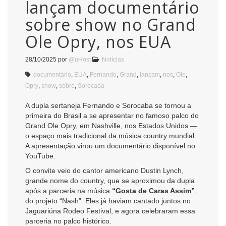
lançam documentário
sobre show no Grand
Ole Opry, nos EUA
28/10/2025
por
@uHost
Notícias
documentário
,
EUA
,
Fernando
,
Grand
,
lançam
,
nos
,
Ole
,
Opry
,
show
,
sobre
,
Sorocaba
A dupla sertaneja Fernando e Sorocaba se tornou a
primeira do Brasil a se apresentar no famoso palco do
Grand Ole Opry, em Nashville, nos Estados Unidos —
o espaço mais tradicional da música country mundial.
A apresentação virou um documentário disponível no
YouTube.
O convite veio do cantor americano Dustin Lynch,
grande nome do country, que se aproximou da dupla
após a parceria na música
“Gosta de Caras Assim”
,
do projeto “Nash”. Eles já haviam cantado juntos no
Jaguariúna Rodeo Festival, e agora celebraram essa
parceria no palco histórico.