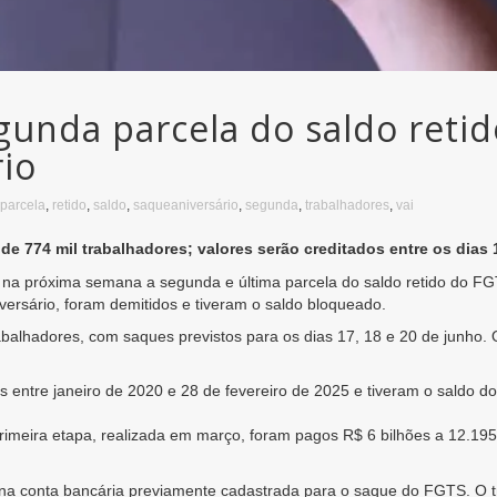
egunda parcela do saldo reti
io
parcela
,
retido
,
saldo
,
saqueaniversário
,
segunda
,
trabalhadores
,
vai
e 774 mil trabalhadores; valores serão creditados entre os dias 
ar na próxima semana a segunda e última parcela do saldo retido do 
ersário, foram demitidos e tiveram o saldo bloqueado.
abalhadores, com saques previstos para os dias 17, 18 e 20 de junho. 
 entre janeiro de 2020 e 28 de fevereiro de 2025 e tiveram o saldo d
primeira etapa, realizada em março, foram pagos R$ 6 bilhões a 12.195
na conta bancária previamente cadastrada para o saque do FGTS. O tra