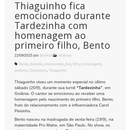
Thiaguinho fica
emocionado durante
Tardezinha com
homenagem ao
primeiro filho, Bento
22/09/2025
por
@uHost
Notícias
Bento
,
durante
,
emocionado
,
fica
,
filho
,
homenagem
,
primeiro
,
Tardezinha
,
Thiaguinho
Thiaguinho viveu um momento especial no último
sábado (20/9), durante sua turnê
“Tardezinha”
, em
Goiânia. O cantor se emocionou ao receber uma
homenagem pelo nascimento do primeiro filho, Bento,
fruto do relacionamento com a influenciadora Carol
Peixinho.
Bento nasceu na madrugada de sexta-feira (19/9), na
maternidade Pro Matre, em São Paulo. No show, os