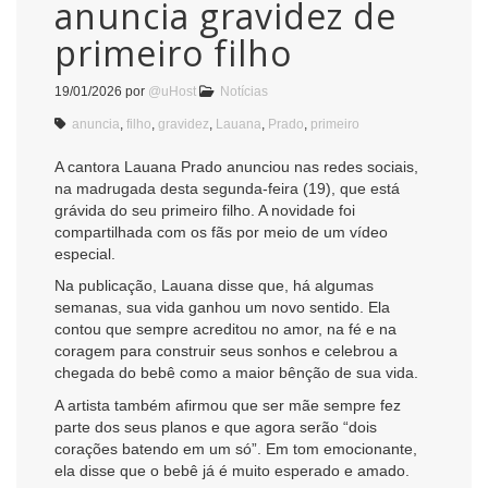
anuncia gravidez de
primeiro filho
19/01/2026
por
@uHost
Notícias
anuncia
,
filho
,
gravidez
,
Lauana
,
Prado
,
primeiro
A cantora Lauana Prado anunciou nas redes sociais,
na madrugada desta segunda-feira (19), que está
grávida do seu primeiro filho. A novidade foi
compartilhada com os fãs por meio de um vídeo
especial.
Na publicação, Lauana disse que, há algumas
semanas, sua vida ganhou um novo sentido. Ela
contou que sempre acreditou no amor, na fé e na
coragem para construir seus sonhos e celebrou a
chegada do bebê como a maior bênção de sua vida.
A artista também afirmou que ser mãe sempre fez
parte dos seus planos e que agora serão “dois
corações batendo em um só”. Em tom emocionante,
ela disse que o bebê já é muito esperado e amado.