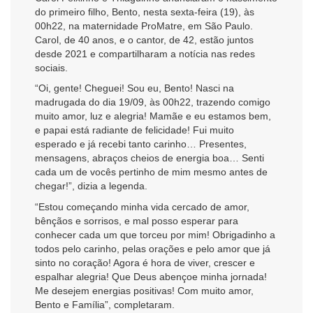
do primeiro filho, Bento, nesta sexta-feira (19), às
00h22, na maternidade ProMatre, em São Paulo.
Carol, de 40 anos, e o cantor, de 42, estão juntos
desde 2021 e compartilharam a notícia nas redes
sociais.
“Oi, gente! Cheguei! Sou eu, Bento! Nasci na
madrugada do dia 19/09, às 00h22, trazendo comigo
muito amor, luz e alegria! Mamãe e eu estamos bem,
e papai está radiante de felicidade! Fui muito
esperado e já recebi tanto carinho… Presentes,
mensagens, abraços cheios de energia boa… Senti
cada um de vocês pertinho de mim mesmo antes de
chegar!”, dizia a legenda.
“Estou começando minha vida cercado de amor,
bênçãos e sorrisos, e mal posso esperar para
conhecer cada um que torceu por mim! Obrigadinho a
todos pelo carinho, pelas orações e pelo amor que já
sinto no coração! Agora é hora de viver, crescer e
espalhar alegria! Que Deus abençoe minha jornada!
Me desejem energias positivas! Com muito amor,
Bento e Família”, completaram.