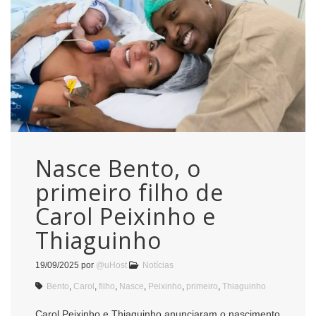
Nasce Bento, o
primeiro filho de
Carol Peixinho e
Thiaguinho
19/09/2025
por
@uHost
Notícias
Bento
,
Carol
,
filho
,
Nasce
,
Peixinho
,
primeiro
,
Thiaguinho
Carol Peixinho e Thiaguinho anunciaram o nascimento