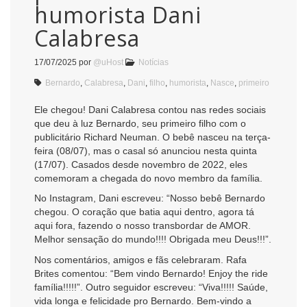
humorista Dani
Calabresa
17/07/2025
por
@uHost
Notícias
Bernardo
,
Calabresa
,
Dani
,
filho
,
humorista
,
Nasce
,
primeiro
Ele chegou! Dani Calabresa contou nas redes sociais
que deu à luz Bernardo, seu primeiro filho com o
publicitário Richard Neuman. O bebê nasceu na terça-
feira (08/07), mas o casal só anunciou nesta quinta
(17/07). Casados desde novembro de 2022, eles
comemoram a chegada do novo membro da família.
No Instagram, Dani escreveu: “Nosso bebê Bernardo
chegou. O coração que batia aqui dentro, agora tá
aqui fora, fazendo o nosso transbordar de AMOR.
Melhor sensação do mundo!!!! Obrigada meu Deus!!!”.
Nos comentários, amigos e fãs celebraram. Rafa
Brites comentou: “Bem vindo Bernardo! Enjoy the ride
família!!!!!”. Outro seguidor escreveu: “Viva!!!!! Saúde,
vida longa e felicidade pro Bernardo. Bem-vindo a