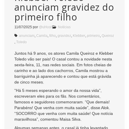
anunciam gravidez do
primeiro filho
11/07/2025
por
@uHost
Notícias
anunciam
,
Camila
,
filho
,
gravidez
,
Klebber
,
primeiro
,
Queiroz
,
Toledo
Juntos há 9 anos, os atores Camila Queiroz e Klebber
Toledo vão ser pais! O casal contou a novidade nesta
sexta-feira, 11, nas redes sociais. Em fotos cheias de
carinho e ao lado dos cachorros, Camila mostrou a
barriguinha já aparecendo e contou que está grávida
de cinco meses.
“Há 5 meses esperando o amor da nossa vida”,
escreveram eles para os fãs. Nos comentários,
famosos e seguidores comemoraram. “Que demais!
Parabéns! Que venha com muita saúde”, disse Alok.
“SOCORRO que venha com muita saúde! Que notícia
maravilhosa”, comentou Maisa Silva.
Algumas semanas antes, o casal já tinha levantado