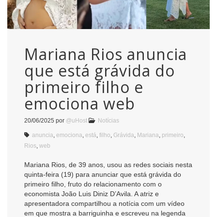
Mariana Rios anuncia
que está grávida do
primeiro filho e
emociona web
20/06/2025
por
@uHost
Notícias
anuncia
,
emociona
,
está
,
filho
,
Grávida
,
Mariana
,
primeiro
,
Rios
,
web
Mariana Rios, de 39 anos, usou as redes sociais nesta
quinta-feira (19) para anunciar que está grávida do
primeiro filho, fruto do relacionamento com o
economista João Luis Diniz D’Avila. A atriz e
apresentadora compartilhou a notícia com um vídeo
em que mostra a barriguinha e escreveu na legenda