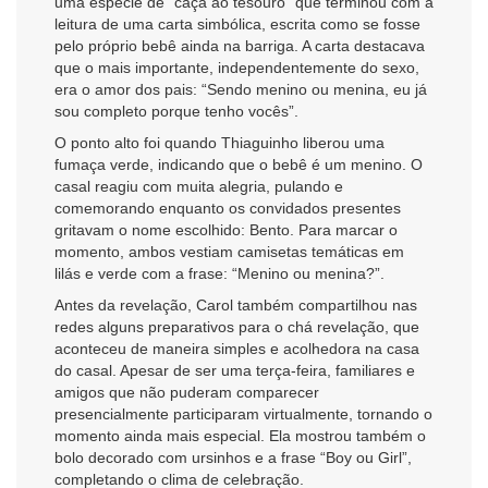
uma espécie de “caça ao tesouro” que terminou com a
leitura de uma carta simbólica, escrita como se fosse
pelo próprio bebê ainda na barriga. A carta destacava
que o mais importante, independentemente do sexo,
era o amor dos pais: “Sendo menino ou menina, eu já
sou completo porque tenho vocês”.
O ponto alto foi quando Thiaguinho liberou uma
fumaça verde, indicando que o bebê é um menino. O
casal reagiu com muita alegria, pulando e
comemorando enquanto os convidados presentes
gritavam o nome escolhido: Bento. Para marcar o
momento, ambos vestiam camisetas temáticas em
lilás e verde com a frase: “Menino ou menina?”.
Antes da revelação, Carol também compartilhou nas
redes alguns preparativos para o chá revelação, que
aconteceu de maneira simples e acolhedora na casa
do casal. Apesar de ser uma terça-feira, familiares e
amigos que não puderam comparecer
presencialmente participaram virtualmente, tornando o
momento ainda mais especial. Ela mostrou também o
bolo decorado com ursinhos e a frase “Boy ou Girl”,
completando o clima de celebração.