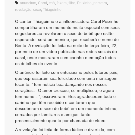
anunciam
,
Carol
,
chá
,
fazem
,
filho
,
Peixinho
,
primeiro
,
revelação
,
sexo
,
Thiaguinho
O cantor Thiaguinho e a influenciadora Carol Peixinho
compartilharam um momento muito especial com seus
seguidores ao revelarem o sexo do bebê que estão
esperando: será um menino, que receberá o nome de
Bento. A revelação foi feita na noite de terça-feira, 22,
por meio de um vídeo publicado nas redes sociais do
casal, onde mostraram com carinho e emoção todos
os detalhes do evento.
O anúncio foi feito com entusiasmo pelos futuros pais,
que expressaram sua felicidade com uma mensagem
tocante. “Tem notícia boa dançando nos nossos
corações… O amor cresceu, se multiplicou, e agora
tem nome…”, escreveram. Eles agradeceram todo o
carinho que têm recebido e contaram que
descobriram o sexo do bebê em um momento íntimo,
cercados por familiares e amigos, tanto
presencialmente quanto por chamada de vídeo.
A revelação foi feita de forma lúdica e divertida, com