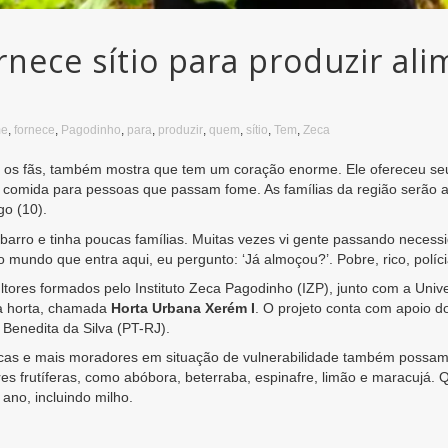
rnece sítio para produzir al
me
,
fornece
,
Pagodinho
,
para
,
produzir
,
quem
,
sítio
,
Tem
,
Zeca
r os fãs, também mostra que tem um coração enorme. Ele ofereceu se
r comida para pessoas que passam fome. As famílias da região serão a
go (10).
rro e tinha poucas famílias. Muitas vezes vi gente passando necessi
undo que entra aqui, eu pergunto: ‘Já almoçou?’. Pobre, rico, polícia
cultores formados pelo Instituto Zeca Pagodinho (IZP), junto com a Uni
da horta, chamada
Horta Urbana Xerém I
. O projeto conta com apoio d
Benedita da Silva (PT-RJ).
blicas e mais moradores em situação de vulnerabilidade também possam
es frutíferas, como abóbora, beterraba, espinafre, limão e maracujá. 
ano, incluindo milho.