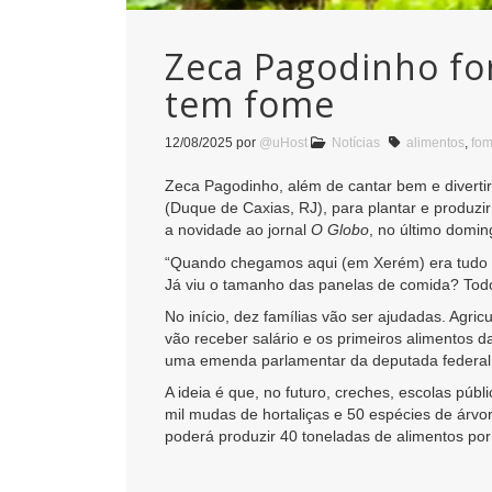
Zeca Pagodinho fo
tem fome
12/08/2025
por
@uHost
Notícias
alimentos
,
fo
Zeca Pagodinho, além de cantar bem e diverti
(Duque de Caxias, RJ), para plantar e produzi
a novidade ao jornal
O Globo
, no último domin
“Quando chegamos aqui (em Xerém) era tudo ba
Já viu o tamanho das panelas de comida? Todo m
No início, dez famílias vão ser ajudadas. Agri
vão receber salário e os primeiros alimentos 
uma emenda parlamentar da deputada federal 
A ideia é que, no futuro, creches, escolas pú
mil mudas de hortaliças e 50 espécies de árvor
poderá produzir 40 toneladas de alimentos por 