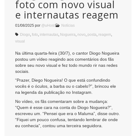
foto com novo visual
e internautas reagem
01/08/2025
por
@uHost
Notícias
Diogo
,
foto
,
internautas
,
Nogueira
,
novo
,
posta
,
reagem
,
visual
Na última quarta-feira (30/7), o cantor Diogo Nogueira
postou um vídeo reagindo aos comentários dos fãs
sobre seu novo visual e fez todo mundo rir nas redes
sociais.
“Prazer, Diego Nogueira! O que está confundindo
vocês é o óculos, a barba ou o cabelo?”, brincou ele
na legenda da publicação no Instagram.
No vídeo, os fãs comentaram sobre a mudança:
“Quem é esse cara na conta do Diogo Nogueira?”,
escreveu um. “Pensei que era o Maluma”, disse outro.
“Fiquei um pouco confusa, tentando lembrar de onde
eu conhecia”, contou uma terceira seguidora.