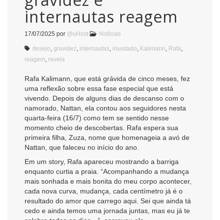
internautas reagem
17/07/2025
por
@uHost
Notícias
desejo
,
gravidez
,
internautas
,
inusitado
,
Kalimann
,
Rafa
,
reagem
,
revela
Rafa Kalimann, que está grávida de cinco meses, fez
uma reflexão sobre essa fase especial que está
vivendo. Depois de alguns dias de descanso com o
namorado, Nattan, ela contou aos seguidores nesta
quarta-feira (16/7) como tem se sentido nesse
momento cheio de descobertas. Rafa espera sua
primeira filha, Zuza, nome que homenageia a avó de
Nattan, que faleceu no início do ano.
Em um story, Rafa apareceu mostrando a barriga
enquanto curtia a praia. “Acompanhando a mudança
mais sonhada e mais bonita do meu corpo acontecer,
cada nova curva, mudança, cada centímetro já é o
resultado do amor que carrego aqui. Sei que ainda tá
cedo e ainda temos uma jornada juntas, mas eu já te