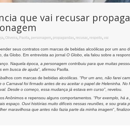
uncia que vai recusar propag
rsonagem
eja
,
Oliveira
,
Paolla
,
personagem
,
propagandas
,
recusar
,
respeito
,
vai
suspender seus contratos com marcas de bebidas alcoólicas por um ano
o
, da Globo. Em entrevista ao jornal
O Globo
, ela falou sobre a respo
nço. Naquela época, a personagem contribuiu para que muitas pesso
s em busca de ajuda”
, afirmou Paolla.
rabalhos com marcas de bebidas alcoólicas.
“Por um ano, não farei ca
 Carnaval foi firmado antes de eu aceitar o papel de Heleninha. No f
aval. Desde o começo, essa mudança já estava em curso”
, revelou.
icos Anônimos e repensou alguns comportamentos.
“Por exemplo, há a 
s espaço. Ouvi histórias muito difíceis nessas reuniões, e sou grata 
ulher maravilhosa que antes não fazia parte da minha imagem
“, finaliz