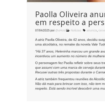
Paolla Oliveira an
em respeito a pe
07/04/2025
por
@uHost
Notícias
anuncia
,
cerv
A atriz Paolla Oliveira, de 42 anos, decidiu 
uma alcoólatra, no remake da novela
Vale Tud
“Há 37 anos, Heleninha marcou um grande ava
incentivou um aumento no número de mulhere
O personagem fez Paolla refletir sobre seus t
que assumi com uma marca de cerveja durante o
Recusei outras três propostas durante o Carn
A atriz também frequentou reuniões do Alcoól
Não dá mais para brincar com isso, não tem mai
respeito. Está sendo incrível descobrir uma m