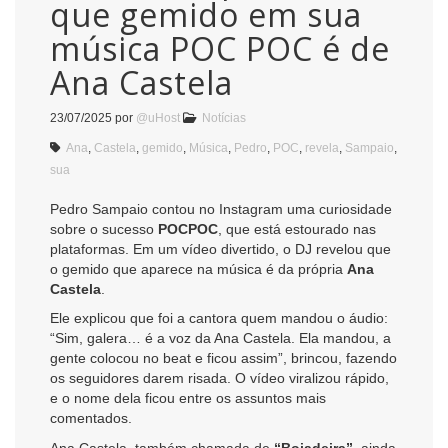
que gemido em sua
música POC POC é de
Ana Castela
23/07/2025
por
@uHost
Notícias
Ana
,
Castela
,
gemido
,
Música
,
Pedro
,
POC
,
revela
,
Sampaio
,
sua
Pedro Sampaio contou no Instagram uma curiosidade
sobre o sucesso
POCPOC
, que está estourado nas
plataformas. Em um vídeo divertido, o DJ revelou que
o gemido que aparece na música é da própria
Ana
Castela
.
Ele explicou que foi a cantora quem mandou o áudio:
“Sim, galera… é a voz da Ana Castela. Ela mandou, a
gente colocou no beat e ficou assim”, brincou, fazendo
os seguidores darem risada. O vídeo viralizou rápido,
e o nome dela ficou entre os assuntos mais
comentados.
Ana Castela, também chamada de
“Boiadeira”
, ainda