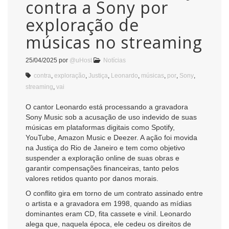
contra a Sony por
exploração de
músicas no streaming
25/04/2025
por
@uHost
Notícias
contra
,
exploração
,
Justiça
,
Leonardo
,
músicas
,
por
,
Sony
,
streaming
,
vai
O cantor Leonardo está processando a gravadora
Sony Music sob a acusação de uso indevido de suas
músicas em plataformas digitais como Spotify,
YouTube, Amazon Music e Deezer. A ação foi movida
na Justiça do Rio de Janeiro e tem como objetivo
suspender a exploração online de suas obras e
garantir compensações financeiras, tanto pelos
valores retidos quanto por danos morais.
O conflito gira em torno de um contrato assinado entre
o artista e a gravadora em 1998, quando as mídias
dominantes eram CD, fita cassete e vinil. Leonardo
alega que, naquela época, ele cedeu os direitos de