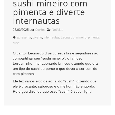
sushi mineiro com
pimenta e diverte
internautas
26/03/2025
por
@uHost
Notícias
apresenta
,
diverte
,
internautas
,
Leonardo
,
mineiro
,
pimenta
,
sushi
O cantor Leonardo divertiu seus fãs e seguidores ao
compartilhar seu “sushi mineiro”, o famoso
torresminho frito! Leonardo brincou dizendo que era
um tipo de sushi de porco e que deveria ser comido
com pimenta.
Ele fez vários elogios ao tal do “sushi”, dizendo que
ele é crocante, saboroso e o melhor, não engorda.
Reforçou dizendo que esse “sushi” é super light!