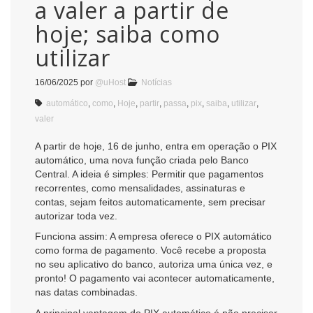
a valer a partir de
hoje; saiba como
utilizar
16/06/2025
por
@uHost
Notícias
automático
,
como
,
Hoje
,
partir
,
passa
,
pix
,
saiba
,
utilizar
,
valer
A partir de hoje, 16 de junho, entra em operação o PIX
automático, uma nova função criada pelo Banco
Central. A ideia é simples: Permitir que pagamentos
recorrentes, como mensalidades, assinaturas e
contas, sejam feitos automaticamente, sem precisar
autorizar toda vez.
Funciona assim: A empresa oferece o PIX automático
como forma de pagamento. Você recebe a proposta
no seu aplicativo do banco, autoriza uma única vez, e
pronto! O pagamento vai acontecer automaticamente,
nas datas combinadas.
A principal vantagem do PIX automático é não precisar