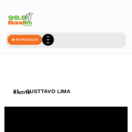
REPRODUZIR
01 – GUSTTAVO LIMA
A NOITE