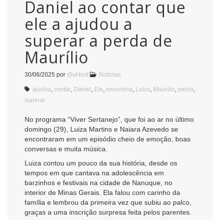
Daniel ao contar que
ele a ajudou a
superar a perda de
Maurílio
30/06/2025
por
@uHost
Notícias
ajudou
,
contar
,
Daniel
,
Ele
,
emociona
,
Luiza
,
Maurílio
,
perda
,
superar
No programa “Viver Sertanejo”, que foi ao ar no último
domingo (29), Luiza Martins e Naiara Azevedo se
encontraram em um episódio cheio de emoção, boas
conversas e muita música.
Luiza contou um pouco da sua história, desde os
tempos em que cantava na adolescência em
barzinhos e festivais na cidade de Nanuque, no
interior de Minas Gerais. Ela falou com carinho da
família e lembrou da primeira vez que subiu ao palco,
graças a uma inscrição surpresa feita pelos parentes.