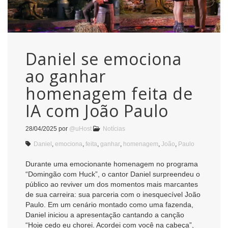
Daniel se emociona
ao ganhar
homenagem feita de
IA com João Paulo
28/04/2025
por
@uHost
Notícias
Daniel
,
emociona
,
feita
,
ganhar
,
homenagem
,
João
,
Paulo
Durante uma emocionante homenagem no programa
“Domingão com Huck”, o cantor Daniel surpreendeu o
público ao reviver um dos momentos mais marcantes
de sua carreira: sua parceria com o inesquecível João
Paulo. Em um cenário montado como uma fazenda,
Daniel iniciou a apresentação cantando a canção
“Hoje cedo eu chorei. Acordei com você na cabeça”,