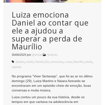
Luiza emociona
Daniel ao contar que
ele a ajudou a
superar a perda de
Maurílio
30/06/2025
por
@uHost
Notícias
ajudou
,
contar
,
Daniel
,
Ele
,
emociona
,
Luiza
,
Maurílio
,
perda
,
superar
No programa “Viver Sertanejo”, que foi ao ar no último
domingo (29), Luiza Martins e Naiara Azevedo se
encontraram em um episódio cheio de emoção, boas
conversas e muita música.
Luiza contou um pouco da sua história, desde os
tempos em que cantava na adolescência em