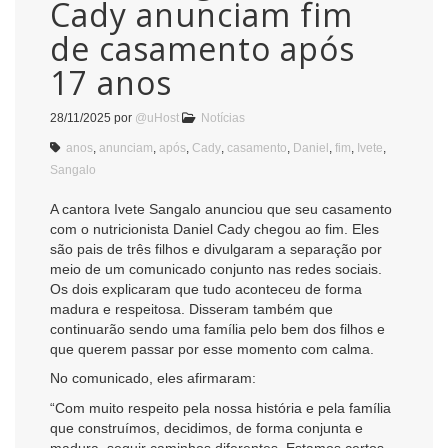
Cady anunciam fim
de casamento após
17 anos
28/11/2025
por
@uHost
Notícias
anos
,
anunciam
,
após
,
Cady
,
casamento
,
Daniel
,
fim
,
Ivete
,
Sangalo
A cantora Ivete Sangalo anunciou que seu casamento
com o nutricionista Daniel Cady chegou ao fim. Eles
são pais de três filhos e divulgaram a separação por
meio de um comunicado conjunto nas redes sociais.
Os dois explicaram que tudo aconteceu de forma
madura e respeitosa. Disseram também que
continuarão sendo uma família pelo bem dos filhos e
que querem passar por esse momento com calma.
No comunicado, eles afirmaram:
“Com muito respeito pela nossa história e pela família
que construímos, decidimos, de forma conjunta e
madura, seguir caminhos diferentes. Estamos certos