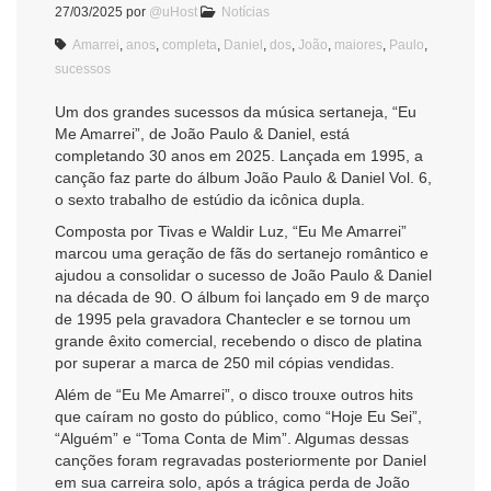
27/03/2025
por
@uHost
Notícias
Amarrei
,
anos
,
completa
,
Daniel
,
dos
,
João
,
maiores
,
Paulo
,
sucessos
Um dos grandes sucessos da música sertaneja, “Eu
Me Amarrei”, de João Paulo & Daniel, está
completando 30 anos em 2025. Lançada em 1995, a
canção faz parte do álbum João Paulo & Daniel Vol. 6,
o sexto trabalho de estúdio da icônica dupla.
Composta por Tivas e Waldir Luz, “Eu Me Amarrei”
marcou uma geração de fãs do sertanejo romântico e
ajudou a consolidar o sucesso de João Paulo & Daniel
na década de 90. O álbum foi lançado em 9 de março
de 1995 pela gravadora Chantecler e se tornou um
grande êxito comercial, recebendo o disco de platina
por superar a marca de 250 mil cópias vendidas.
Além de “Eu Me Amarrei”, o disco trouxe outros hits
que caíram no gosto do público, como “Hoje Eu Sei”,
“Alguém” e “Toma Conta de Mim”. Algumas dessas
canções foram regravadas posteriormente por Daniel
em sua carreira solo, após a trágica perda de João