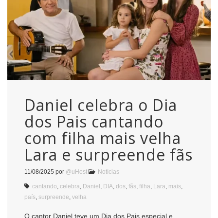
Daniel celebra o Dia
dos Pais cantando
com filha mais velha
Lara e surpreende fãs
11/08/2025
por
@uHost
Notícias
cantando
,
celebra
,
Daniel
,
DIA
,
dos
,
fãs
,
filha
,
Lara
,
mais
,
país
,
surpreende
,
velha
O cantor Daniel teve um Dia dos Pais especial e