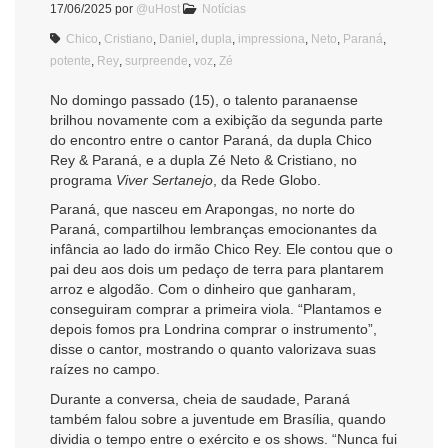
17/06/2025
por
@uHost
Notícias
Chico
,
Cristiano
,
Daniel
,
dupla
,
impressiona
,
Neto
,
Paraná
,
potente
,
Rey
,
surpreende
,
voz
,
Zé
No domingo passado (15), o talento paranaense
brilhou novamente com a exibição da segunda parte
do encontro entre o cantor Paraná, da dupla Chico
Rey & Paraná, e a dupla Zé Neto & Cristiano, no
programa
Viver Sertanejo
, da Rede Globo.
Paraná, que nasceu em Arapongas, no norte do
Paraná, compartilhou lembranças emocionantes da
infância ao lado do irmão Chico Rey. Ele contou que o
pai deu aos dois um pedaço de terra para plantarem
arroz e algodão. Com o dinheiro que ganharam,
conseguiram comprar a primeira viola. “Plantamos e
depois fomos pra Londrina comprar o instrumento”,
disse o cantor, mostrando o quanto valorizava suas
raízes no campo.
Durante a conversa, cheia de saudade, Paraná
também falou sobre a juventude em Brasília, quando
dividia o tempo entre o exército e os shows. “Nunca fui