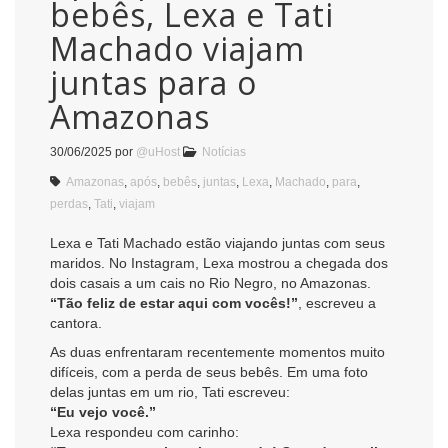
bebês, Lexa e Tati
Machado viajam
juntas para o
Amazonas
30/06/2025
por
@uHost
Notícias
Amazonas
,
após
,
bebês
,
juntas
,
Lexa
,
Machado
,
para
,
perdas
,
Tati
,
viajam
Lexa e Tati Machado estão viajando juntas com seus
maridos. No Instagram, Lexa mostrou a chegada dos
dois casais a um cais no Rio Negro, no Amazonas.
“Tão feliz de estar aqui com vocês!”
, escreveu a
cantora.
As duas enfrentaram recentemente momentos muito
difíceis, com a perda de seus bebês. Em uma foto
delas juntas em um rio, Tati escreveu:
“Eu vejo você.”
Lexa respondeu com carinho: