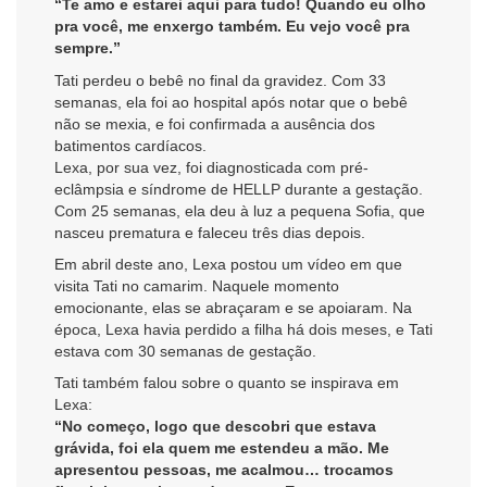
“Te amo e estarei aqui para tudo! Quando eu olho
pra você, me enxergo também. Eu vejo você pra
sempre.”
Tati perdeu o bebê no final da gravidez. Com 33
semanas, ela foi ao hospital após notar que o bebê
não se mexia, e foi confirmada a ausência dos
batimentos cardíacos.
Lexa, por sua vez, foi diagnosticada com pré-
eclâmpsia e síndrome de HELLP durante a gestação.
Com 25 semanas, ela deu à luz a pequena Sofia, que
nasceu prematura e faleceu três dias depois.
Em abril deste ano, Lexa postou um vídeo em que
visita Tati no camarim. Naquele momento
emocionante, elas se abraçaram e se apoiaram. Na
época, Lexa havia perdido a filha há dois meses, e Tati
estava com 30 semanas de gestação.
Tati também falou sobre o quanto se inspirava em
Lexa:
“No começo, logo que descobri que estava
grávida, foi ela quem me estendeu a mão. Me
apresentou pessoas, me acalmou… trocamos