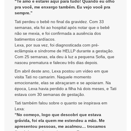
“Te amo e estarei aqui para tudo! Quando eu olho
pra você, me enxergo também. Eu vejo você pra
sempre.”
Tati perdeu o bebê no final da gravidez. Com 33
semanas, ela foi ao hospital após notar que o bebê
não se mexia, e foi confirmada a ausência dos
batimentos cardíacos.
Lexa, por sua vez, foi diagnosticada com pré-
eclâmpsia e síndrome de HELLP durante a gestação.
Com 25 semanas, ela deu à luz a pequena Sofia, que
nasceu prematura e faleceu três dias depois.
Em abril deste ano, Lexa postou um vídeo em que
visita Tati no camarim. Naquele momento
emocionante, elas se abraçaram e se apoiaram. Na
época, Lexa havia perdido a filha há dois meses, e Tati
estava com 30 semanas de gestação.
Tati também falou sobre o quanto se inspirava em
Lexa:
“No começo, logo que descobri que estava
grávida, foi ela quem me estendeu a mão. Me
apresentou pessoas, me acalmou… trocamos