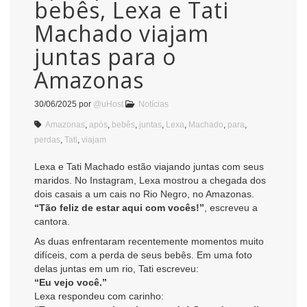
bebês, Lexa e Tati
Machado viajam
juntas para o
Amazonas
30/06/2025
por
@uHost
Notícias
Amazonas
,
após
,
bebês
,
juntas
,
Lexa
,
Machado
,
para
,
perdas
,
Tati
,
viajam
Lexa e Tati Machado estão viajando juntas com seus
maridos. No Instagram, Lexa mostrou a chegada dos
dois casais a um cais no Rio Negro, no Amazonas.
“Tão feliz de estar aqui com vocês!”
, escreveu a
cantora.
As duas enfrentaram recentemente momentos muito
difíceis, com a perda de seus bebês. Em uma foto
delas juntas em um rio, Tati escreveu:
“Eu vejo você.”
Lexa respondeu com carinho: