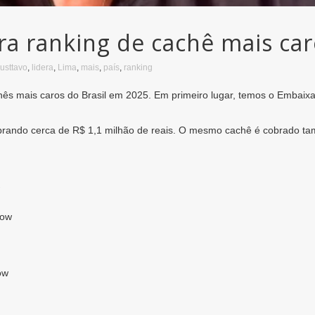
ra ranking de cachê mais ca
usttavo
,
lidera
,
Lima
,
mais
,
país
,
ranking
chês mais caros do Brasil em 2025. Em primeiro lugar, temos o Embaix
brando cerca de R$ 1,1 milhão de reais. O mesmo cachê é cobrado t
how
ow