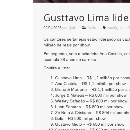
Gusttavo Lima lide
02/04/2025
por
@uHost
Notícias
cachê
,
caro
,
G
Os cantores sertanejos estão liderando os ca
milhão de reais por show.
Em segundo, vem a boiadeira Ana Castela, co
acumula 38 anos de carreira.
Confira a lista:
Gusttavo Lima – R$ 1,2 milhão por show
Ana Castela – R$ 1,1 milhão por show
Bruno & Marrone – R$ 1,1 milhão por s
Jorge & Mateus – R$ 800 mil por show
Wesley Safadão – R$ 800 mil por show
Luan Santana – R$ 800 mil por show
Zé Neto & Cristiano – R$ 804 mil por sh
Belo – R$ 800 mil por show
Gustavo Mioto – R$ 650 mil por show
Simone Mendes – R$ 650 mil por show