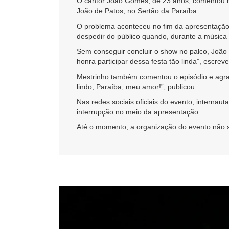
O cantor João Gomes, de 23 anos, comentou n
João de Patos
, no Sertão da Paraíba.
O problema aconteceu no fim da apresentação 
despedir do público quando, durante a música 
Sem conseguir concluir o show no palco, Joã
honra participar dessa festa tão linda”, escreve
Mestrinho também comentou o episódio e agrad
lindo, Paraíba, meu amor!”, publicou.
Nas redes sociais oficiais do evento, internau
interrupção no meio da apresentação.
Até o momento, a organização do evento não s