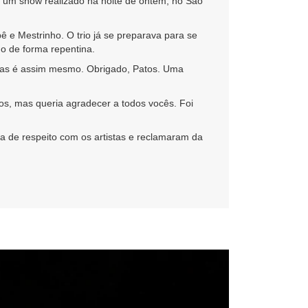
 um show realizado na noite de ontem, no
São
pê
e
Mestrinho
. O trio já se preparava para se
do de forma repentina.
 mas é assim mesmo. Obrigado, Patos. Uma
s, mas queria agradecer a todos vocês. Foi
ta de respeito com os artistas e reclamaram da