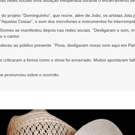
as redes sociais uma situação inesperada durante o encerramento de
do projeto “Dominguinho”, que reúne, além de João, os artistas
Jota.
“Aquelas Coisas”, o som dos microfones e instrumentos foi interrompi
o Gomes se manifestou depois nas redes sociais. “Desligaram o som,
u o cantor.
eceu ao público presente. “Poxa, desligaram nosso som aqui em Pato
tas criticaram a forma como o show foi encerrado. Muitos apontaram fal
e pronunciou sobre o ocorrido.