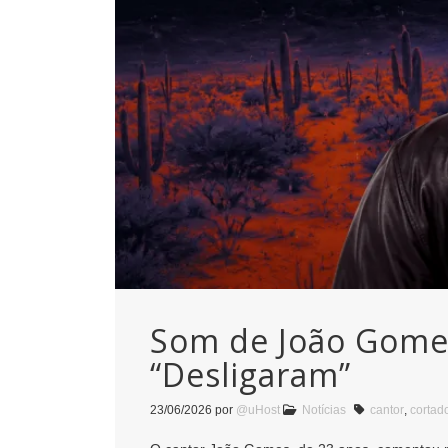
Som de João Gomes
“Desligaram”
23/06/2026
por
@uHost
Notícias
cantor
,
cortad