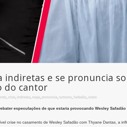
 indiretas e se pronuncia s
o do cantor
ento
,
crise
,
indiretas
,
nega
,
pronuncia
,
rumores
,
Safadão
,
sobre
a rebater especulações de que estaria provocando Wesley Safadã
el crise no casamento de Wesley Safadão com Thyane Dantas, a influe