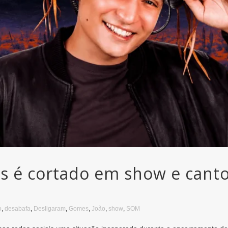
 é cortado em show e canto
o
,
desabafa
,
Desligaram
,
Gomes
,
João
,
show
,
SOM