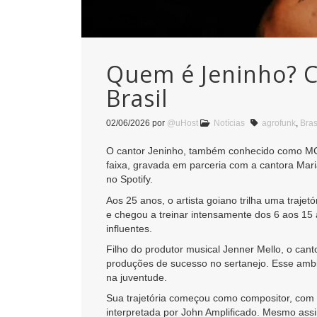
Quem é Jeninho? C
Brasil
02/06/2026
por
@uHost
Notícias
agrofunk
,
Bras
O cantor Jeninho, também conhecido como MC P
faixa, gravada em parceria com a cantora Mari
no Spotify.
Aos 25 anos, o artista goiano trilha uma traje
e chegou a treinar intensamente dos 6 aos 15 
influentes.
Filho do produtor musical Jenner Mello, o can
produções de sucesso no sertanejo. Esse ambie
na juventude.
Sua trajetória começou como compositor, com 
interpretada por John Amplificado. Mesmo assi