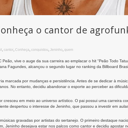
onheça o cantor de agrofun
il
,
cantor
,
Conheça
,
conquistou
,
Jeninho
,
quem
eão, vive o auge da sua carreira ao emplacar o hit “Peão Todo Tatua
ana Fagundes, alcançou o segundo lugar no ranking da Billboard Brasi
tória marcada por mudanças e persistência. Antes de se dedicar à músi
anos. No entanto, decidiu abandonar o esporte ao perceber as dificu
tor cresceu em meio ao universo artístico. O pai possui uma carreira 
nte despertou o interesse de Jeninho, que passou a investir em aulas
músicas gravadas por artistas do sertanejo. O primeiro destaque naci
m, Jeninho desejava estar nos palcos como cantor e decidiu apostar no