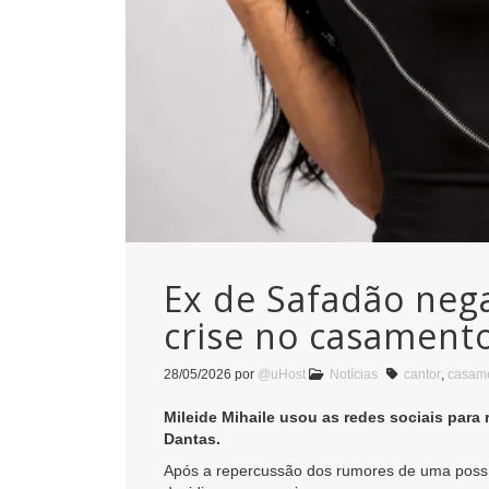
Ex de Safadão nega
crise no casament
28/05/2026
por
@uHost
Notícias
cantor
,
casam
Mileide Mihaile usou as redes sociais par
Dantas.
Após a repercussão dos rumores de uma possív