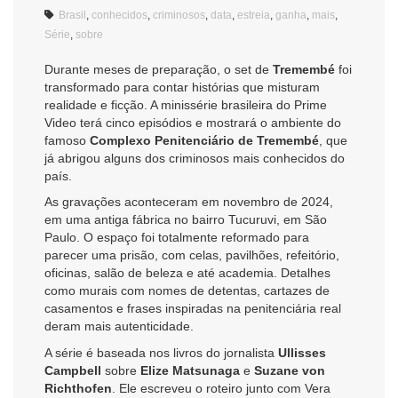
Brasil
,
conhecidos
,
criminosos
,
data
,
estreia
,
ganha
,
mais
,
Série
,
sobre
Durante meses de preparação, o set de
Tremembé
foi
transformado para contar histórias que misturam
realidade e ficção. A minissérie brasileira do Prime
Video terá cinco episódios e mostrará o ambiente do
famoso
Complexo Penitenciário de Tremembé
, que
já abrigou alguns dos criminosos mais conhecidos do
país.
As gravações aconteceram em novembro de 2024,
em uma antiga fábrica no bairro Tucuruvi, em São
Paulo. O espaço foi totalmente reformado para
parecer uma prisão, com celas, pavilhões, refeitório,
oficinas, salão de beleza e até academia. Detalhes
como murais com nomes de detentas, cartazes de
casamentos e frases inspiradas na penitenciária real
deram mais autenticidade.
A série é baseada nos livros do jornalista
Ullisses
Campbell
sobre
Elize Matsunaga
e
Suzane von
Richthofen
. Ele escreveu o roteiro junto com Vera