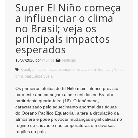
Super El Niño começa
a influenciar o clima
no Brasil; veja os
principais impactos
esperados
16/07/2026
por
@uHost
Notícias
Brasil
,
clima
,
começa
,
esperados
,
impactos
,
influenciar
,
Niño
,
principais
,
Super
,
veja
Os primeiros efeitos do El Niño mais intenso previsto
para este ano começam a ser sentidos no Brasil a
partir desta quarta-feira (16). O fenômeno,
caracterizado pelo aquecimento anormal das águas
do Oceano Pacífico Equatorial, altera a circulação da
atmosfera e pode provocar mudanças significativas no
regime de chuvas e nas temperaturas em diversas
regiões do país.