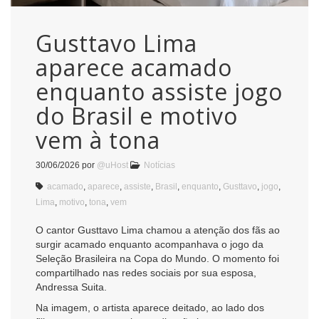
Gusttavo Lima
aparece acamado
enquanto assiste jogo
do Brasil e motivo
vem à tona
30/06/2026
por
@uHost
Notícias
acamado
,
aparece
,
assiste
,
Brasil
,
enquanto
,
Gusttavo
,
jogo
,
Lima
,
motivo
,
tona
,
vem
O cantor Gusttavo Lima chamou a atenção dos fãs ao
surgir acamado enquanto acompanhava o jogo da
Seleção Brasileira na Copa do Mundo. O momento foi
compartilhado nas redes sociais por sua esposa,
Andressa Suita.
Na imagem, o artista aparece deitado, ao lado dos