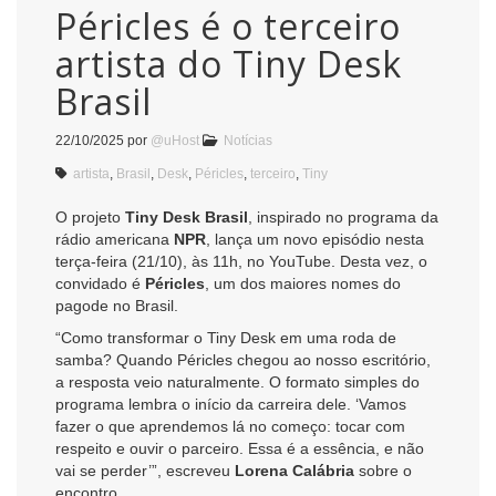
Péricles é o terceiro
artista do Tiny Desk
Brasil
22/10/2025
por
@uHost
Notícias
artista
,
Brasil
,
Desk
,
Péricles
,
terceiro
,
Tiny
O projeto
Tiny Desk Brasil
, inspirado no programa da
rádio americana
NPR
, lança um novo episódio nesta
terça-feira (21/10), às 11h, no YouTube. Desta vez, o
convidado é
Péricles
, um dos maiores nomes do
pagode no Brasil.
“Como transformar o Tiny Desk em uma roda de
samba? Quando Péricles chegou ao nosso escritório,
a resposta veio naturalmente. O formato simples do
programa lembra o início da carreira dele. ‘Vamos
fazer o que aprendemos lá no começo: tocar com
respeito e ouvir o parceiro. Essa é a essência, e não
vai se perder’”, escreveu
Lorena Calábria
sobre o
encontro.