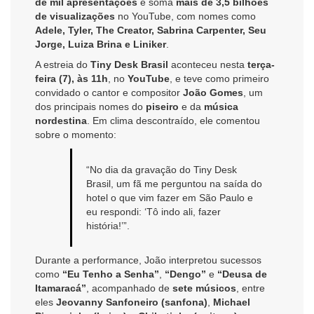
de mil apresentações
e soma
mais de 3,5 bilhões
de visualizações
no YouTube, com nomes como
Adele, Tyler, The Creator, Sabrina Carpenter, Seu
Jorge, Luiza Brina e Liniker
.
A estreia do
Tiny Desk Brasil
aconteceu nesta
terça-
feira (7), às 11h
, no
YouTube
, e teve como primeiro
convidado o cantor e compositor
João Gomes
, um
dos principais nomes do
piseiro
e da
música
nordestina
. Em clima descontraído, ele comentou
sobre o momento:
“No dia da gravação do Tiny Desk
Brasil, um fã me perguntou na saída do
hotel o que vim fazer em São Paulo e
eu respondi: ‘Tô indo ali, fazer
história!’”.
Durante a performance, João interpretou sucessos
como
“Eu Tenho a Senha”
,
“Dengo”
e
“Deusa de
Itamaracá”
, acompanhado de
sete músicos
, entre
eles
Jeovanny Sanfoneiro (sanfona)
,
Michael