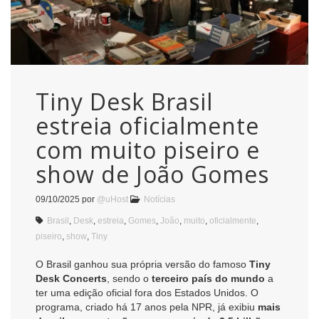
Tiny Desk Brasil
estreia oficialmente
com muito piseiro e
show de João Gomes
09/10/2025
por
@uHost
Notícias
Brasil
,
Desk
,
estreia
,
Gomes
,
João
,
muito
,
oficialmente
,
piseiro
,
show
,
Tiny
O Brasil ganhou sua própria versão do famoso
Tiny
Desk Concerts
, sendo o
terceiro país do mundo
a
ter uma edição oficial fora dos Estados Unidos. O
programa, criado há 17 anos pela NPR, já exibiu
mais