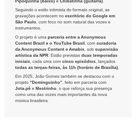
Pipoquinha (baixo)
e
Chibatinha (guitarra)
.
Seguindo o estilo intimista do formato original, as
gravações acontecem no
escritório do Google em
São Paulo
, com foco no som natural das vozes e
instrumentos.
O projeto é uma
parceria entre a Anonymous
Content Brazil e o YouTube Brasil
, com
curadoria
da Anonymous Content e Amabis
, sob
supervisão
artística da NPR
. Estão previstas
duas temporadas
iniciais
, cada uma com
cinco episódios
, lançados
todas as terças-feiras, às 11h (horário de Brasília)
.
Em 2025, João Gomes também se destacou com o
projeto
“Dominguinho”
, feito em parceria com
Jota.pê
e
Mestrinho
, o que reforça sua presença
como uma das vozes mais importantes da nova
música brasileira.