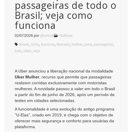
passageiras de todo o
Brasil; veja como
funciona
02/07/2026
por
@uHost
Notícias
Brasil
,
como
,
funciona
,
liberado
,
mulher
,
para
,
passageiras
,
todo
,
Uber
,
veja
A Uber anunciou a liberação nacional da modalidade
Uber Mulher
, recurso que permite que passageiras
realizem corridas exclusivamente com motoristas
mulheres. A novidade passou a valer em todo o Brasil
a partir do fim de junho de 2026, após um período de
testes em cidades selecionadas.
A funcionalidade é uma evolução do antigo programa
“U-Elas”, criado em 2019, e chega com o objetivo de
oferecer mais segurança e conforto para usuárias da
plataforma.