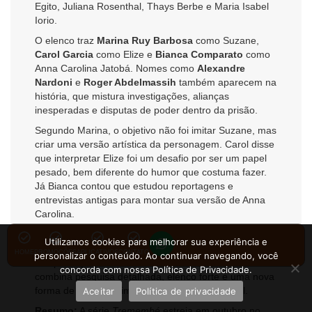
Egito, Juliana Rosenthal, Thays Berbe e Maria Isabel
Iorio.
O elenco traz
Marina Ruy Barbosa
como Suzane,
Carol Garcia
como Elize e
Bianca Comparato
como
Anna Carolina Jatobá. Nomes como
Alexandre
Nardoni
e
Roger Abdelmassih
também aparecem na
história, que mistura investigações, alianças
inesperadas e disputas de poder dentro da prisão.
Segundo Marina, o objetivo não foi imitar Suzane, mas
criar uma versão artística da personagem. Carol disse
que interpretar Elize foi um desafio por ser um papel
pesado, bem diferente do humor que costuma fazer.
Já Bianca contou que estudou reportagens e
entrevistas antigas para montar sua versão de Anna
Carolina.
Com episódios de 45 minutos,
Tremembé
estreia no
Utilizamos cookies para melhorar sua experiência e
Prime Video em
31 de outubro
e promete ser uma
HOME
PROMOÇÕES
APLICATIVOS
CONTATO
personalizar o conteúdo. Ao continuar navegando, você
das produções mais comentadas do ano. A série
concorda com nossa Política de Privacidade.
combina pesquisa detalhada, elenco forte e uma nova
forma de retratar crimes que marcaram o Brasil.
Aceitar
Política de privacidade
Resumo:
A série
Tremembé
estreia em outubro no