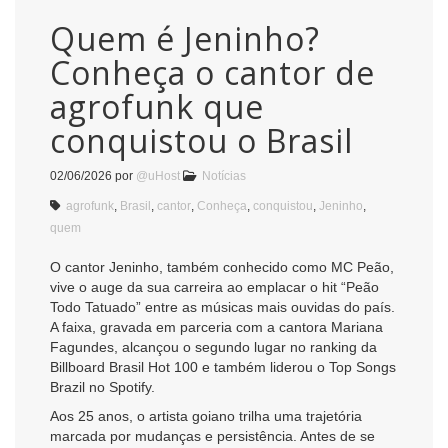
Quem é Jeninho?
Conheça o cantor de
agrofunk que
conquistou o Brasil
02/06/2026
por
@uHost
Notícias
agrofunk
,
Brasil
,
cantor
,
Conheça
,
conquistou
,
Jeninho
,
quem
O cantor Jeninho, também conhecido como MC Peão,
vive o auge da sua carreira ao emplacar o hit “Peão
Todo Tatuado” entre as músicas mais ouvidas do país.
A faixa, gravada em parceria com a cantora Mariana
Fagundes, alcançou o segundo lugar no ranking da
Billboard Brasil Hot 100 e também liderou o Top Songs
Brazil no Spotify.
Aos 25 anos, o artista goiano trilha uma trajetória
marcada por mudanças e persistência. Antes de se