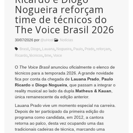
Nogueira reforçam
time de técnicos do
The Voice Brasil 2026
30/07/2026
por
@uHost
Notícias
Brasil
,
Diogo
,
Lauana
,
Nogueira
,
Paulo
,
Prado
,
reforçam
,
Ricardo
,
técnicos
,
time
,
Voice
O
The Voice Brasil
anunciou oficialmente o elenco de
técnicos para a temporada 2026. A grande novidade
fica por conta da chegada de
Lauana Prado
,
Paulo
Ricardo
e
Diogo Nogueira
, que passam a integrar o
reality musical ao lado da dupla
Matheus & Kauan
,
única remanescente da edição anterior.
Lauana Prado vive um momento especial na carreira.
Depois de ter participado da primeira edição do
programa como candidata, em 2012, a cantora
retorna ao palco, desta vez ocupando uma das
tradicionais cadeiras de técnica, marcando uma