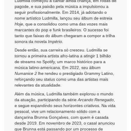
Ludmilla começou a cantar ainda criança, em rodas de
pagode, e sua paixão pela música a impulsionou a
seguir profissionalmente. Em 2014, já adotando o
nome artístico Ludmilla, lançou seu álbum de estreia
Hoje
, que a consolidou como uma das vozes mais
marcantes do pop e funk brasileiros. O sucesso foi
tanto que faixas do álbum chegaram a compor a trilha
sonora da novela
Império
.
Desde então, sua carreira só cresceu. Ludmilla se
tornou a primeira artista afro-latina a atingir 1 bilhão
de streams no Spotify, um marco histórico para a
música latino-americana. Em 2022, seu álbum
Numanice 2
lhe rendeu o prestigiado Grammy Latino,
reforçando seu status como uma das artistas mais
relevantes da atualidade.
Além da música, Ludmilla também explorou o mundo
da atuação, participando da série
Arcando Renegado
,
e segue expandindo seus horizontes criativos. Na vida
pessoal, vive um relacionamento sólido com a
dançarina Brunna Gonçalves, com quem é casada
desde 2019. Em novembro de 2023, o casal anunciou
que Brunna está passando por um processo de