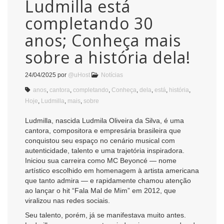
Ludmilla está
completando 30
anos; Conheça mais
sobre a história dela!
24/04/2025
por
@uHost
Notícias
anos
,
cantora
,
completando
,
Conheça
,
dela
,
está
,
história
,
Hoje
,
Ludmilla
,
mais
,
sobre
Ludmilla, nascida Ludmila Oliveira da Silva, é uma
cantora, compositora e empresária brasileira que
conquistou seu espaço no cenário musical com
autenticidade, talento e uma trajetória inspiradora.
Iniciou sua carreira como MC Beyoncé — nome
artístico escolhido em homenagem à artista americana
que tanto admira — e rapidamente chamou atenção
ao lançar o hit “Fala Mal de Mim” em 2012, que
viralizou nas redes sociais.
Seu talento, porém, já se manifestava muito antes.