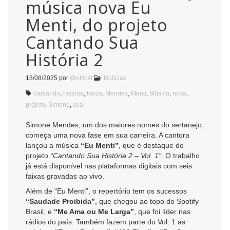
música nova Eu
Menti, do projeto
Cantando Sua
História 2
18/08/2025
por
@uHost
Notícias
cantando
,
história
,
lança
,
Mendes
,
Menti
,
Música
,
nova
,
projeto
,
Simone
,
sua
Simone Mendes, um dos maiores nomes do sertanejo,
começa uma nova fase em sua carreira. A cantora
lançou a música
“Eu Menti”
, que é destaque do
projeto
“Cantando Sua História 2 – Vol. 1”
. O trabalho
já está disponível nas plataformas digitais com seis
faixas gravadas ao vivo.
Além de “Eu Menti”, o repertório tem os sucessos
“Saudade Proibida”
, que chegou ao topo do Spotify
Brasil, e
“Me Ama ou Me Larga”
, que foi líder nas
rádios do país. Também fazem parte do Vol. 1 as