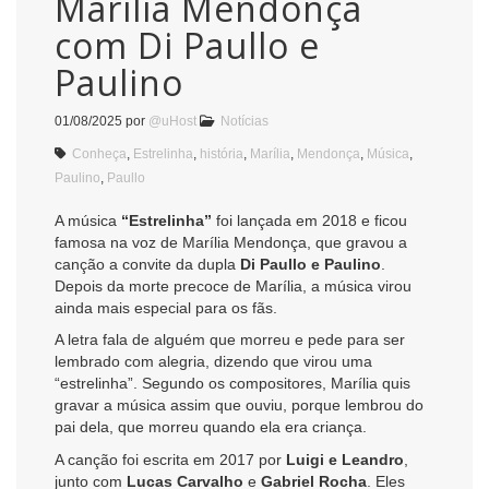
Marília Mendonça
com Di Paullo e
Paulino
01/08/2025
por
@uHost
Notícias
Conheça
,
Estrelinha
,
história
,
Marília
,
Mendonça
,
Música
,
Paulino
,
Paullo
A música
“Estrelinha”
foi lançada em 2018 e ficou
famosa na voz de Marília Mendonça, que gravou a
canção a convite da dupla
Di Paullo e Paulino
.
Depois da morte precoce de Marília, a música virou
ainda mais especial para os fãs.
A letra fala de alguém que morreu e pede para ser
lembrado com alegria, dizendo que virou uma
“estrelinha”. Segundo os compositores, Marília quis
gravar a música assim que ouviu, porque lembrou do
pai dela, que morreu quando ela era criança.
A canção foi escrita em 2017 por
Luigi e Leandro
,
junto com
Lucas Carvalho
e
Gabriel Rocha
. Eles