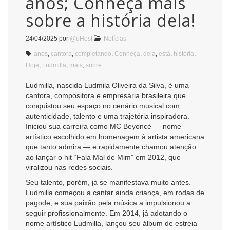
anos; Conheça mais
sobre a história dela!
24/04/2025
por
@uHost
Notícias
anos
,
cantora
,
completando
,
Conheça
,
dela
,
está
,
história
,
Hoje
,
Ludmilla
,
mais
,
sobre
Ludmilla, nascida Ludmila Oliveira da Silva, é uma
cantora, compositora e empresária brasileira que
conquistou seu espaço no cenário musical com
autenticidade, talento e uma trajetória inspiradora.
Iniciou sua carreira como MC Beyoncé — nome
artístico escolhido em homenagem à artista americana
que tanto admira — e rapidamente chamou atenção
ao lançar o hit “Fala Mal de Mim” em 2012, que
viralizou nas redes sociais.
Seu talento, porém, já se manifestava muito antes.
Ludmilla começou a cantar ainda criança, em rodas de
pagode, e sua paixão pela música a impulsionou a
seguir profissionalmente. Em 2014, já adotando o
nome artístico Ludmilla, lançou seu álbum de estreia