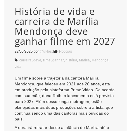
História de vida e
carreira de Marília
Mendonça deve
ganhar filme em 2027
22/05/2025
por
@uHost
Notícias
carreira
,
deve
,
filme
,
ganhar
,
história
,
Marília
,
Mendonça
,
vida
Um filme sobre a trajetória da cantora Marília
Mendonça, que faleceu em 2021 aos 26 anos, está
em produção pela plataforma Prime Video. De acordo
com sua mãe, dona Ruth, o lançamento está previsto
para 2027. Além desse longa-metragem, estão
planejadas mais duas produções sobre a artista, que
continua sendo uma das cantoras mais ouvidas do
país.
A obra irá retratar desde a infância de Marília até o