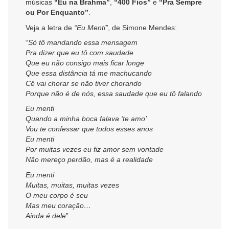
músicas
“Eu na Brahma”
,
“400 Fios”
e
“Pra Sempre
ou Por Enquanto”
.
Veja a letra de
“Eu Menti”
, de Simone Mendes:
“
Só tô mandando essa mensagem
Pra dizer que eu tô com saudade
Que eu não consigo mais ficar longe
Que essa distância tá me machucando
Cê vai chorar se não tiver chorando
Porque não é de nós, essa saudade que eu tô falando
Eu menti
Quando a minha boca falava ‘te amo’
Vou te confessar que todos esses anos
Eu menti
Por muitas vezes eu fiz amor sem vontade
Não mereço perdão, mas é a realidade
Eu menti
Muitas, muitas, muitas vezes
O meu corpo é seu
Mas meu coração…
Ainda é dele
”