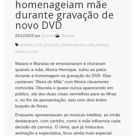
homenageiam mãe
durante gravação de
novo DVD
05/12/2025
por
@uHost
Notícias
durante
,
DVD
,
gravação
,
homenageiam
,
mãe
,
Maiara
,
Maraisa
,
novo
Maiara e Maraisa se emocionaram e choraram
quando a mãe, Almira Henrique, subiu ao palco
durante a homenagem na gravação do DVD. Elas
cantaram
“Reza de Mãe”
com Almira claramente
comovida. Discreta e quase nunca aparecendo em
público, ela deu duas rosas vermelhas para as filhas
e, no fim da apresentação, saiu com dois lindos
buquês de flores.
Enquanto apresentavam as músicas inéditas, as irmãs
destacaram, com carinho, como a mãe influencia cada
decisão da carreira. O clima, que já misturava
animação e expectativa, ficou ainda mais especial