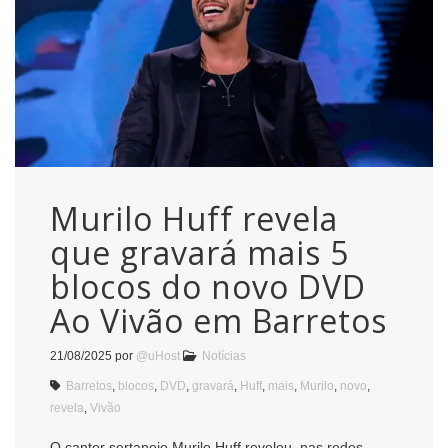
Murilo Huff revela
que gravará mais 5
blocos do novo DVD
Ao Vivão em Barretos
21/08/2025
por
@uHost
Notícias
Barretos
,
blocos
,
DVD
,
gravará
,
Huff
,
mais
,
Murilo
,
novo
,
revela
,
Vivão
O cantor sertanejo Murilo Huff revelou, nas redes