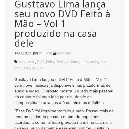
Gusttavo Lima lança
seu novo DVD Feito à
Mão – Vol 1
produzido na casa
dele
14/08/2025
por
@uHost
Notícias
casa
,
dele
,
DVD
,
Feito
,
Gusttavo
,
lança
,
Lima
,
mão
,
novo
,
produzido
,
seu
,
Vol
Gusttavo Lima lançou o DVD “Feito à Mão – Vol. 1”,
com nove músicas já disponíveis nas plataformas de
áudio e vídeo. O projeto mostra um lado mais pessoal
do cantor e foi todo feito por ele, desde as
composições e arranjos até os mínimos detalhes.
“Esse DVD foi literalmente feito à mão. Passei mais de
um ano cuidando de cada etapa, do papel aos
acordes. E como foi todo gravado na minha casa, ele
carrega muito da minha essência”, contou Gusttavo,