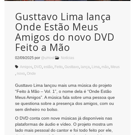
Gusttavo Lima lança
Onde Estão Meus
Amigos do novo DVD
Feito a Mão
02/09/2025
por
@uHost
Notícias
Amigos
,
DVD
,
estão
,
Feito
,
Gusttavo
,
lança
,
Lima
,
mão
,
Meus
,
novo
,
Onde
Gusttavo Lima lançou mais uma música do projeto
“Feito à Mão – Vol. 1”, o nome dela é “Onde Estão
Meus Amigos”. A música fala sobre uma pessoa que
se questiona sobre a presença dos amigos, com ou
sem dinheiro no bolso.
O DVD conta com nove músicas já disponíveis nas
plataformas de áudio e vídeo. O projeto mostra um
lado mais pessoal do cantor e foi todo feito por ele,