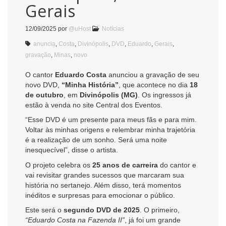
Gerais
12/09/2025
por
@uHost
Notícias
anuncia
,
Costa
,
Divinópolis
,
DVD
,
Eduardo
,
Gerais
,
gravação
,
Minas
,
novo
O cantor
Eduardo Costa
anunciou a gravação de seu
novo DVD,
“Minha História”
, que acontece no dia
18
de outubro
, em
Divinópolis (MG)
. Os ingressos já
estão à venda no site Central dos Eventos.
“Esse DVD é um presente para meus fãs e para mim.
Voltar às minhas origens e relembrar minha trajetória
é a realização de um sonho. Será uma noite
inesquecível”, disse o artista.
O projeto celebra os
25 anos de carreira
do cantor e
vai revisitar grandes sucessos que marcaram sua
história no sertanejo. Além disso, terá momentos
inéditos e surpresas para emocionar o público.
Este será o
segundo DVD de 2025
. O primeiro,
“Eduardo Costa na Fazenda II”
, já foi um grande