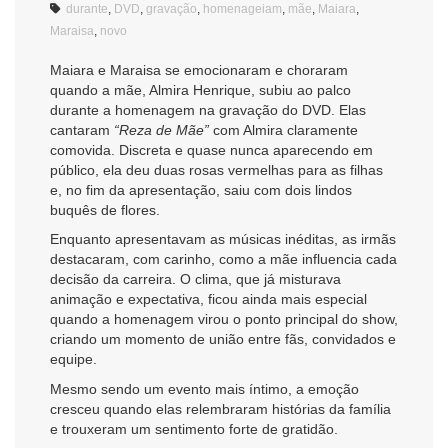
durante
,
DVD
,
gravação
,
homenageiam
,
mãe
,
Maiara
,
Maraisa
,
novo
Maiara e Maraisa se emocionaram e choraram
quando a mãe, Almira Henrique, subiu ao palco
durante a homenagem na gravação do DVD. Elas
cantaram
“Reza de Mãe”
com Almira claramente
comovida. Discreta e quase nunca aparecendo em
público, ela deu duas rosas vermelhas para as filhas
e, no fim da apresentação, saiu com dois lindos
buquês de flores.
Enquanto apresentavam as músicas inéditas, as irmãs
destacaram, com carinho, como a mãe influencia cada
decisão da carreira. O clima, que já misturava
animação e expectativa, ficou ainda mais especial
quando a homenagem virou o ponto principal do show,
criando um momento de união entre fãs, convidados e
equipe.
Mesmo sendo um evento mais íntimo, a emoção
cresceu quando elas relembraram histórias da família
e trouxeram um sentimento forte de gratidão.