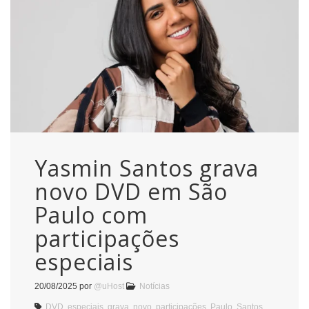
Yasmin Santos grava
novo DVD em São
Paulo com
participações
especiais
20/08/2025
por
@uHost
Notícias
DVD
,
especiais
,
grava
,
novo
,
participações
,
Paulo
,
Santos
,