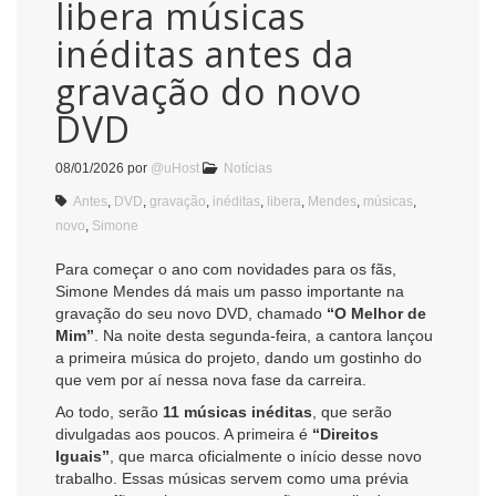
libera músicas
inéditas antes da
gravação do novo
DVD
08/01/2026
por
@uHost
Notícias
Antes
,
DVD
,
gravação
,
inéditas
,
libera
,
Mendes
,
músicas
,
novo
,
Simone
Para começar o ano com novidades para os fãs,
Simone Mendes dá mais um passo importante na
gravação do seu novo DVD, chamado
“O Melhor de
Mim”
. Na noite desta segunda-feira, a cantora lançou
a primeira música do projeto, dando um gostinho do
que vem por aí nessa nova fase da carreira.
Ao todo, serão
11 músicas inéditas
, que serão
divulgadas aos poucos. A primeira é
“Direitos
Iguais”
, que marca oficialmente o início desse novo
trabalho. Essas músicas servem como uma prévia